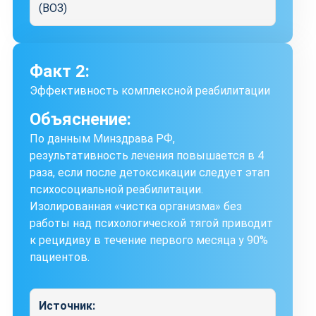
(ВОЗ)
Факт 2:
Эффективность комплексной реабилитации
Объяснение:
По данным Минздрава РФ,
результативность лечения повышается в 4
раза, если после детоксикации следует этап
психосоциальной реабилитации.
Изолированная «чистка организма» без
работы над психологической тягой приводит
к рецидиву в течение первого месяца у 90%
пациентов.
Источник: