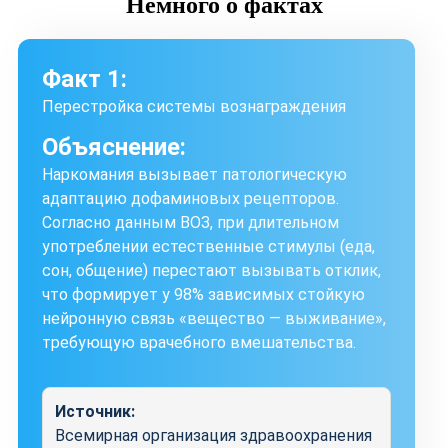
Немного
о фактах
Факт 1:
Перестройка системы вознаграждения
Объяснение:
Наркомания вызывает патологическую
адаптацию дофаминовых рецепторов.
Согласно данным ВОЗ, при длительном
употреблении естественные стимулы (еда,
сон, общение) перестают вызывать отклик,
что формирует у 98% зависимых стойкую
нейронную связь «вещество — выживание»,
требующую врачебного вмешательства.
Источник:
Всемирная организация здравоохранения