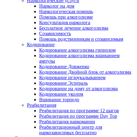
Наркологические услуги
Нарколог на дом
Наркологическая помощь
Помощь при алкоголизме
Консультация нарколога
Бесплатное лечение алкоголизма
Созависимость
Помощь родственникам и созависимым
Кодирование
Кодирование алкоголизма гипнозом
Кодирование алкоголизма вшиванием
ампулы
Кодирование Довженко
Кодирование Двойной блок от алкоголизма
Кодирование иглоукалыванием
Кодирование Эспераль
Кодирование на дому от алкоголизма
Кодирование уколом
Вшивание торпедо
Реабилитация
Реабилитация по программе 12 шагов
Реабилитация по программе Day Top
Реабилитация наркомании
Реабилитационный центр для
наркозависимых бесплатно