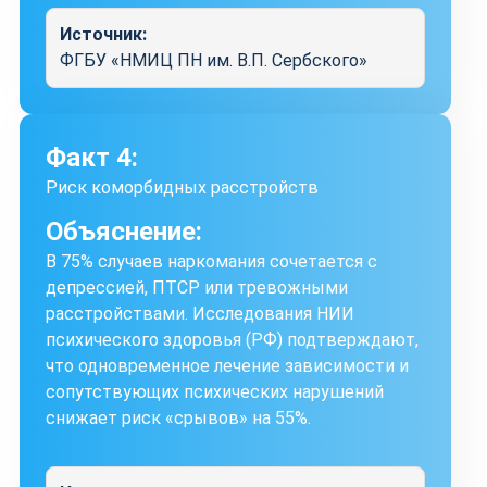
Источник:
ФГБУ «НМИЦ ПН им. В.П. Сербского»
Факт 4:
Риск коморбидных расстройств
Объяснение:
В 75% случаев наркомания сочетается с
депрессией, ПТСР или тревожными
расстройствами. Исследования НИИ
психического здоровья (РФ) подтверждают,
что одновременное лечение зависимости и
сопутствующих психических нарушений
снижает риск «срывов» на 55%.