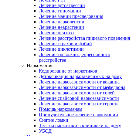
Лечение аутоагрессии
Лечение гипомании
Лечение мании преследования
Лечение нарколепсии
Лечение неврастении
Лечение психоза
Лечение расстройства пищевого поведения
Лечение страхов и фобий
Лечение циклотимии
Лечение тревожно-депрессивного
расстройства
Наркомания
Кодирование от наркотиков
Детоксикация наркозависимых на дому
Лечение наркозависимости от кокаина
Лечение наркозависимости от мефедрона
Лечение наркозависимости от солей
Лечение спайсовой наркозависимости
Лечение наркозависимости от героина
Помощь наркоманам
Принудительное лечение наркомании
Снятие ломки
Тест на наркотики в клинике и на дому
УБОД