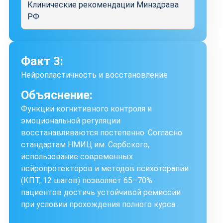
Клинические рекомендации Минздрава
РФ
Факт 3:
Нейропластичность и восстановление
Объяснение:
Функции когнитивного контроля и
эмоциональной регуляции
восстанавливаются постепенно. Согласно
стандартам НМИЦ им. Сербского,
использование современных
нейропротекторов и методов психотерапии
(КПТ, 12 шагов) позволяет 65–70%
пациентов достичь устойчивой ремиссии
при условии прохождения полного курса.