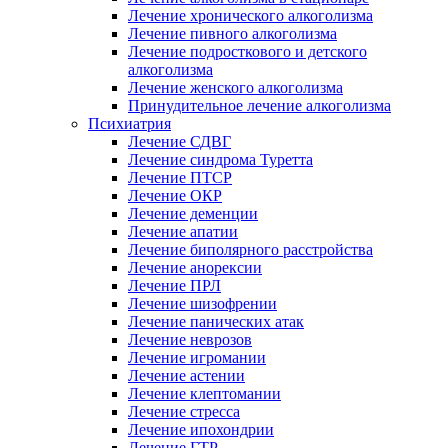
Лечение хронического алкоголизма
Лечение пивного алкоголизма
Лечение подросткового и детского
алкоголизма
Лечение женского алкоголизма
Принудительное лечение алкоголизма
Психиатрия
Лечение СДВГ
Лечение синдрома Туретта
Лечение ПТСР
Лечение ОКР
Лечение деменции
Лечение апатии
Лечение биполярного расстройства
Лечение анорексии
Лечение ПРЛ
Лечение шизофрении
Лечение панических атак
Лечение неврозов
Лечение игромании
Лечение астении
Лечение клептомании
Лечение стресса
Лечение ипохондрии
Лечение ГТР