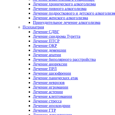
Лечение хронического алкоголизма
Лечение пивного алкоголизма
Лечение подросткового и детского алкоголиз
Лечение женского алкоголизма
Принудительное лечение алкоголизма
Психиатрия
Лечение СДВГ
Лечение синдрома Туретта
Лечение ПТСР
Лечение ОКР
Лечение деменции
Лечение апатии
Лечение биполярного расстройства
Лечение анорексии
Лечение ПРЛ
Лечение шизофрении
Лечение панических атак
Лечение неврозов
Лечение игромании
Лечение астении
Лечение клептомании
Лечение стресса
Лечение ипохондрии
Лечение ГТР
Лечение аутоагрессии