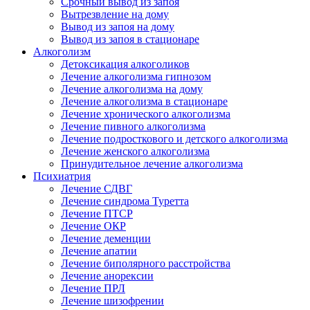
Срочный вывод из запоя
Вытрезвление на дому
Вывод из запоя на дому
Вывод из запоя в стационаре
Алкоголизм
Детоксикация алкоголиков
Лечение алкоголизма гипнозом
Лечение алкоголизма на дому
Лечение алкоголизма в стационаре
Лечение хронического алкоголизма
Лечение пивного алкоголизма
Лечение подросткового и детского алкоголизма
Лечение женского алкоголизма
Принудительное лечение алкоголизма
Психиатрия
Лечение СДВГ
Лечение синдрома Туретта
Лечение ПТСР
Лечение ОКР
Лечение деменции
Лечение апатии
Лечение биполярного расстройства
Лечение анорексии
Лечение ПРЛ
Лечение шизофрении