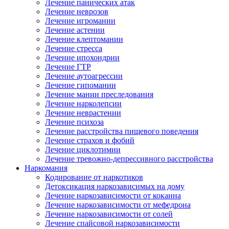
Лечение панических атак
Лечение неврозов
Лечение игромании
Лечение астении
Лечение клептомании
Лечение стресса
Лечение ипохондрии
Лечение ГТР
Лечение аутоагрессии
Лечение гипомании
Лечение мании преследования
Лечение нарколепсии
Лечение неврастении
Лечение психоза
Лечение расстройства пищевого поведения
Лечение страхов и фобий
Лечение циклотимии
Лечение тревожно-депрессивного расстройства
Наркомания
Кодирование от наркотиков
Детоксикация наркозависимых на дому
Лечение наркозависимости от кокаина
Лечение наркозависимости от мефедрона
Лечение наркозависимости от солей
Лечение спайсовой наркозависимости