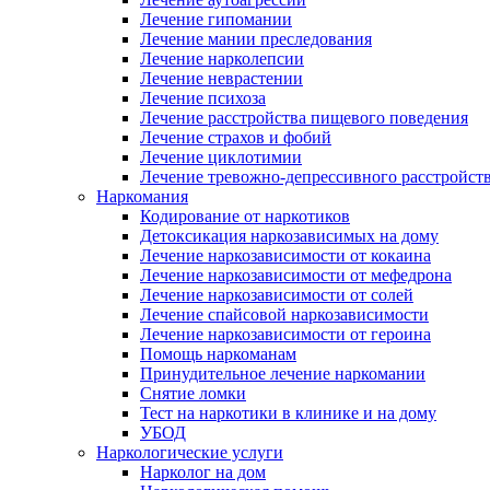
Лечение гипомании
Лечение мании преследования
Лечение нарколепсии
Лечение неврастении
Лечение психоза
Лечение расстройства пищевого поведения
Лечение страхов и фобий
Лечение циклотимии
Лечение тревожно-депрессивного расстройст
Наркомания
Кодирование от наркотиков
Детоксикация наркозависимых на дому
Лечение наркозависимости от кокаина
Лечение наркозависимости от мефедрона
Лечение наркозависимости от солей
Лечение спайсовой наркозависимости
Лечение наркозависимости от героина
Помощь наркоманам
Принудительное лечение наркомании
Снятие ломки
Тест на наркотики в клинике и на дому
УБОД
Наркологические услуги
Нарколог на дом