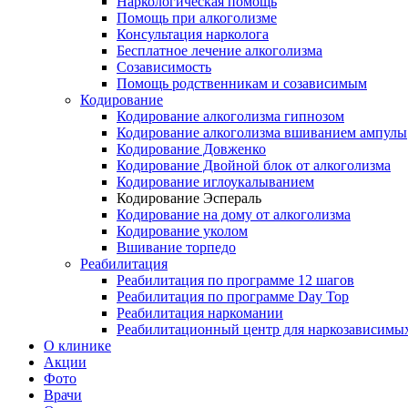
Наркологическая помощь
Помощь при алкоголизме
Консультация нарколога
Бесплатное лечение алкоголизма
Созависимость
Помощь родственникам и созависимым
Кодирование
Кодирование алкоголизма гипнозом
Кодирование алкоголизма вшиванием ампулы
Кодирование Довженко
Кодирование Двойной блок от алкоголизма
Кодирование иглоукалыванием
Кодирование Эспераль
Кодирование на дому от алкоголизма
Кодирование уколом
Вшивание торпедо
Реабилитация
Реабилитация по программе 12 шагов
Реабилитация по программе Day Top
Реабилитация наркомании
Реабилитационный центр для наркозависимых
О клинике
Акции
Фото
Врачи