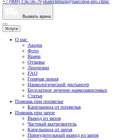
+7 (909) 156-56-79
ekaterinburg@narcolog-pro.clinic
Вызвать врача
Услуги
О нас
Акции
Фото
Врачи
Отзывы
Лицензии
FAQ
Горячая линия
Наркологический диспансер
Бесплатное лечение наркозависимых
Статьи
Помощь при похмелье
Капельница от похмелья
Помощь при запое
Вывод из запоя
Частный вытрезвитель
Капельница от запоя
Принудительный вывод из запоя