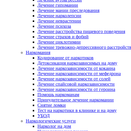
Лечение гипомании
Лечение мании преследования
Лечение нарколепсии
Лечение неврастении
Лечение психоза
Лечение расстройства пищевого поведения
Лечение страхов и фобий
Лечение циклотимии
Лечение тревожно-депрессивного расстройст
Наркомания
Кодирование от наркотиков
Детоксикация наркозависимых на дому
Лечение наркозависимости от кокаина
Лечение наркозависимости от мефедрона
Лечение наркозависимости от солей
Лечение спайсовой наркозависимости
Лечение наркозависимости от героина
Помощь наркоманам
Принудительное лечение наркомании
Снятие ломки
Тест на наркотики в клинике и на дому
УБОД
Наркологические услуги
Нарколог на дом