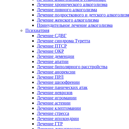
Лечение хронического алкоголизма
Лечение пивного алкоголизма
Лечение подросткового и детского алкоголиз
Лечение женского алкоголизма
Принудительное лечение алкоголизма
Психиатрия
Лечение СДВГ
Лечение синдрома Туретта
Лечение ПТСР
Лечение ОКР
Лечение деменции
Лечение апатии
Лечение биполярного расстройства
Лечение анорексии
Лечение ПРЛ
Лечение шизофрении
Лечение панических атак
Лечение неврозов
Лечение игромании
Лечение астении
Лечение клептомании
Лечение стресса
Лечение ипохондрии
Лечение ГТР
Лечение аутоагрессии