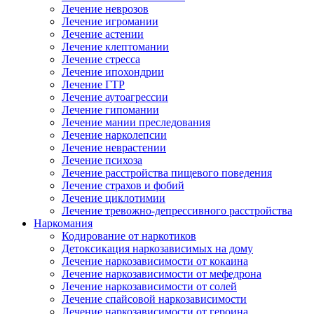
Лечение неврозов
Лечение игромании
Лечение астении
Лечение клептомании
Лечение стресса
Лечение ипохондрии
Лечение ГТР
Лечение аутоагрессии
Лечение гипомании
Лечение мании преследования
Лечение нарколепсии
Лечение неврастении
Лечение психоза
Лечение расстройства пищевого поведения
Лечение страхов и фобий
Лечение циклотимии
Лечение тревожно-депрессивного расстройства
Наркомания
Кодирование от наркотиков
Детоксикация наркозависимых на дому
Лечение наркозависимости от кокаина
Лечение наркозависимости от мефедрона
Лечение наркозависимости от солей
Лечение спайсовой наркозависимости
Лечение наркозависимости от героина