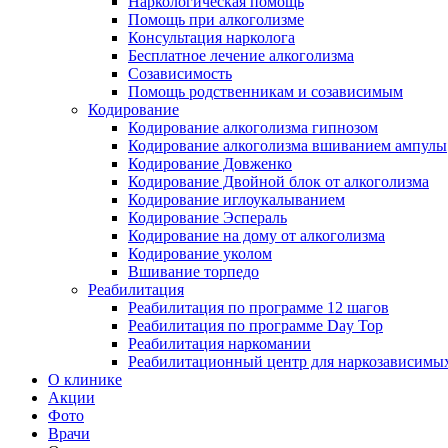
Наркологическая помощь
Помощь при алкоголизме
Консультация нарколога
Бесплатное лечение алкоголизма
Созависимость
Помощь родственникам и созависимым
Кодирование
Кодирование алкоголизма гипнозом
Кодирование алкоголизма вшиванием ампулы
Кодирование Довженко
Кодирование Двойной блок от алкоголизма
Кодирование иглоукалыванием
Кодирование Эспераль
Кодирование на дому от алкоголизма
Кодирование уколом
Вшивание торпедо
Реабилитация
Реабилитация по программе 12 шагов
Реабилитация по программе Day Top
Реабилитация наркомании
Реабилитационный центр для наркозависимых
О клинике
Акции
Фото
Врачи