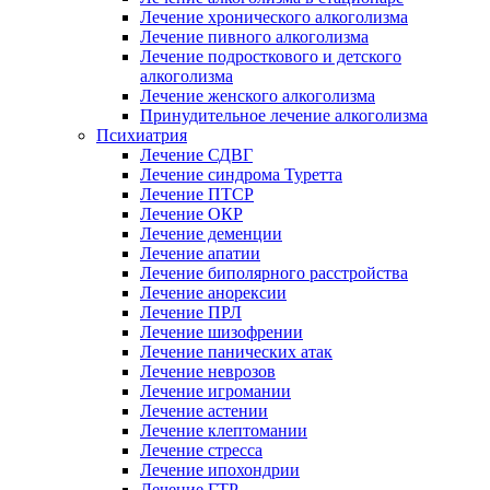
Лечение хронического алкоголизма
Лечение пивного алкоголизма
Лечение подросткового и детского
алкоголизма
Лечение женского алкоголизма
Принудительное лечение алкоголизма
Психиатрия
Лечение СДВГ
Лечение синдрома Туретта
Лечение ПТСР
Лечение ОКР
Лечение деменции
Лечение апатии
Лечение биполярного расстройства
Лечение анорексии
Лечение ПРЛ
Лечение шизофрении
Лечение панических атак
Лечение неврозов
Лечение игромании
Лечение астении
Лечение клептомании
Лечение стресса
Лечение ипохондрии
Лечение ГТР