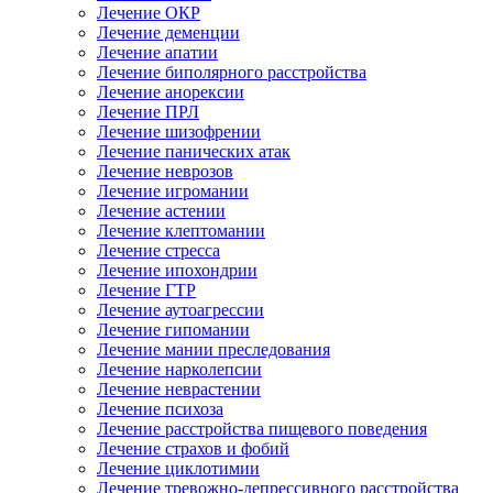
Лечение ОКР
Лечение деменции
Лечение апатии
Лечение биполярного расстройства
Лечение анорексии
Лечение ПРЛ
Лечение шизофрении
Лечение панических атак
Лечение неврозов
Лечение игромании
Лечение астении
Лечение клептомании
Лечение стресса
Лечение ипохондрии
Лечение ГТР
Лечение аутоагрессии
Лечение гипомании
Лечение мании преследования
Лечение нарколепсии
Лечение неврастении
Лечение психоза
Лечение расстройства пищевого поведения
Лечение страхов и фобий
Лечение циклотимии
Лечение тревожно-депрессивного расстройства