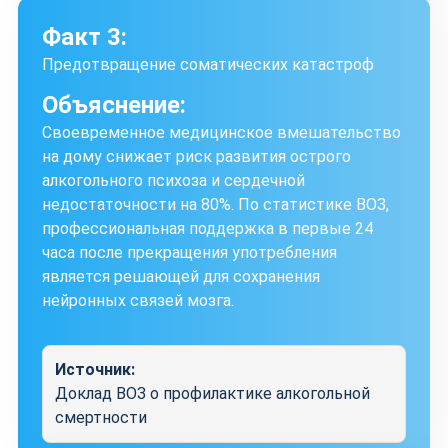
Факт 3:
Предотвращение соматических катастроф
Объяснение:
Своевременное медицинское вмешательство
на дому снижает риск развития острого
алкогольного психоза и сердечной
недостаточности на 80%. По статистике ВОЗ,
профессиональная поддержка в первые 24
часа после прекращения употребления
является решающей для сохранения
нейронных связей мозга.
Источник:
Доклад ВОЗ о профилактике алкогольной
смертности