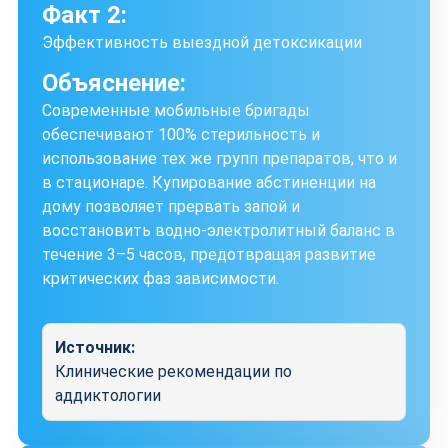
Факт 2:
Эффективность выездной детоксикации
Объяснение:
Современные мобильные бригады
обеспечивают 100% стерильность и
использование тех же групп препаратов, что и
в стационаре. Купирование абстиненции на
дому позволяет прервать запой и
восстановить водно-электролитный баланс в
течение 3–5 часов, предотвращая развитие
критических фаз зависимости.
Источник:
Клинические рекомендации по
аддиктологии