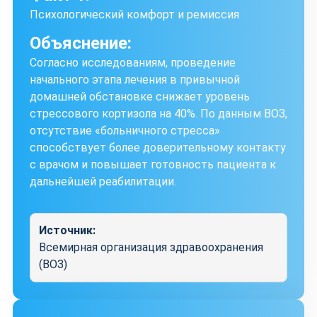
Психологический комфорт и ремиссия
Объяснение:
Согласно исследованиям, проведение
начального этапа лечения в привычной
домашней обстановке снижает уровень
стрессового кортизола на 40%. По данным ВОЗ,
отсутствие «больничного стресса»
способствует более доверительному контакту
с врачом и повышает готовность пациента к
дальнейшей реабилитации.
Источник:
Всемирная организация здравоохранения
(ВОЗ)