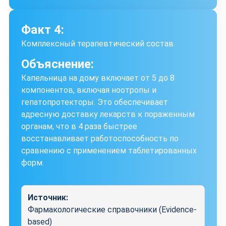
Факт 4:
Комплексный терапевтический состав
Объяснение:
Капельница на дому включает от 5 до 8
компонентов, включая ноотропы и
гепатопротекторы. Это обеспечивает
адресную доставку лекарств к пораженным
органам, что в 4 раза быстрее
восстанавливает работоспособность по
сравнению с применением таблетированных
форм.
Источник:
Фармакологические справочники (Evidence-
based)