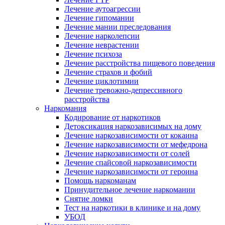
Лечение аутоагрессии
Лечение гипомании
Лечение мании преследования
Лечение нарколепсии
Лечение неврастении
Лечение психоза
Лечение расстройства пищевого поведения
Лечение страхов и фобий
Лечение циклотимии
Лечение тревожно-депрессивного
расстройства
Наркомания
Кодирование от наркотиков
Детоксикация наркозависимых на дому
Лечение наркозависимости от кокаина
Лечение наркозависимости от мефедрона
Лечение наркозависимости от солей
Лечение спайсовой наркозависимости
Лечение наркозависимости от героина
Помощь наркоманам
Принудительное лечение наркомании
Снятие ломки
Тест на наркотики в клинике и на дому
УБОД