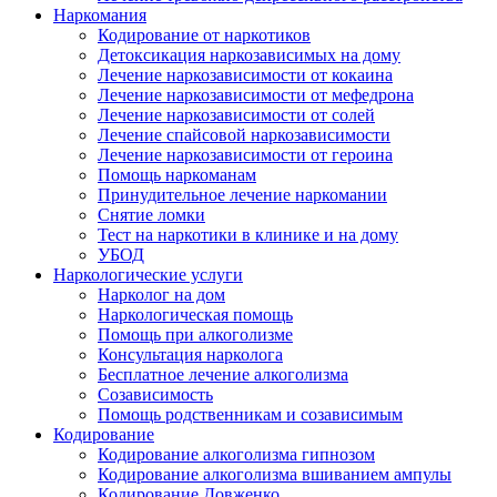
Наркомания
Кодирование от наркотиков
Детоксикация наркозависимых на дому
Лечение наркозависимости от кокаина
Лечение наркозависимости от мефедрона
Лечение наркозависимости от солей
Лечение спайсовой наркозависимости
Лечение наркозависимости от героина
Помощь наркоманам
Принудительное лечение наркомании
Снятие ломки
Тест на наркотики в клинике и на дому
УБОД
Наркологические услуги
Нарколог на дом
Наркологическая помощь
Помощь при алкоголизме
Консультация нарколога
Бесплатное лечение алкоголизма
Созависимость
Помощь родственникам и созависимым
Кодирование
Кодирование алкоголизма гипнозом
Кодирование алкоголизма вшиванием ампулы
Кодирование Довженко