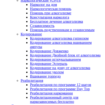
Наркологические услуги
Нарколог на дом
Наркологическая помощь
Помощь при алкоголизме
Консультация нарколога
Бесплатное лечение алкоголизма
Созависимость
Помощь родственникам и созависимым
Кодирование
Кодирование алкоголизма гипнозом
Кодирование алкоголизма вшиванием
ампулы
Кодирование Довженко
Кодирование Двойной блок от алкоголизма
Кодирование иглоукалыванием
Кодирование Эспераль
Кодирование на дому от алкоголизма
Кодирование уколом
Вшивание торпедо
Реабилитация
Реабилитация по программе 12 шагов
Реабилитация по программе Day Top
Реабилитация наркомании
Реабилитационный центр для
наркозависимых бесплатно