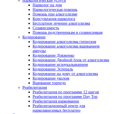
Наркологические услуги
Нарколог на дом
Наркологическая помощь
Помощь при алкоголизме
Консультация нарколога
Бесплатное лечение алкоголизма
Созависимость
Помощь родственникам и созависимым
Кодирование
Кодирование алкоголизма гипнозом
Кодирование алкоголизма вшиванием
ампулы
Кодирование Довженко
Кодирование Двойной блок от алкоголизма
Кодирование иглоукалыванием
Кодирование Эспераль
Кодирование на дому от алкоголизма
Кодирование уколом
Вшивание торпедо
Реабилитация
Реабилитация по программе 12 шагов
Реабилитация по программе Day Top
Реабилитация наркомании
Реабилитационный центр для
наркозависимых бесплатно