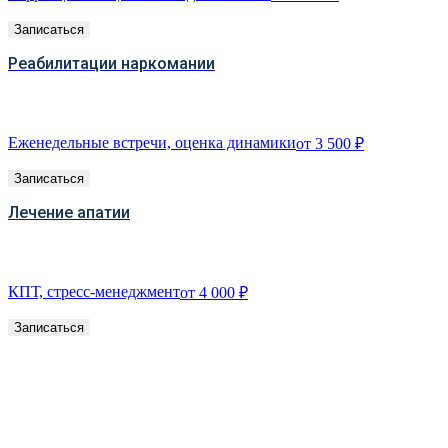
Записаться
Реабилитации наркомании
Еженедельные встречи, оценка динамики
от 3 500 ₽
Записаться
Лечение апатии
КПТ, стресс-менеджмент
от 4 000 ₽
Записаться
Информация о услугах и ценах не заменяет
очной консультации специалиста.
При угрозе жизни — 103/112