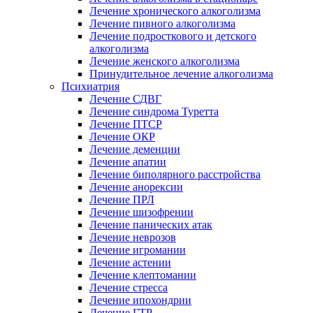
Лечение хронического алкоголизма
Лечение пивного алкоголизма
Лечение подросткового и детского
алкоголизма
Лечение женского алкоголизма
Принудительное лечение алкоголизма
Психиатрия
Лечение СДВГ
Лечение синдрома Туретта
Лечение ПТСР
Лечение ОКР
Лечение деменции
Лечение апатии
Лечение биполярного расстройства
Лечение анорексии
Лечение ПРЛ
Лечение шизофрении
Лечение панических атак
Лечение неврозов
Лечение игромании
Лечение астении
Лечение клептомании
Лечение стресса
Лечение ипохондрии
Лечение ГТР