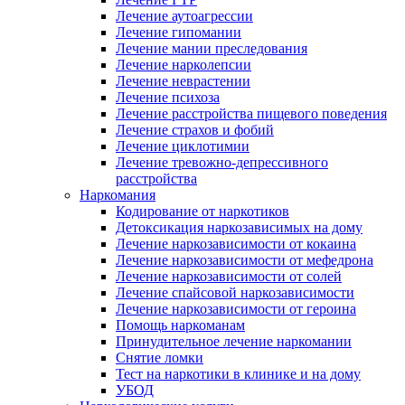
Лечение аутоагрессии
Лечение гипомании
Лечение мании преследования
Лечение нарколепсии
Лечение неврастении
Лечение психоза
Лечение расстройства пищевого поведения
Лечение страхов и фобий
Лечение циклотимии
Лечение тревожно-депрессивного
расстройства
Наркомания
Кодирование от наркотиков
Детоксикация наркозависимых на дому
Лечение наркозависимости от кокаина
Лечение наркозависимости от мефедрона
Лечение наркозависимости от солей
Лечение спайсовой наркозависимости
Лечение наркозависимости от героина
Помощь наркоманам
Принудительное лечение наркомании
Снятие ломки
Тест на наркотики в клинике и на дому
УБОД