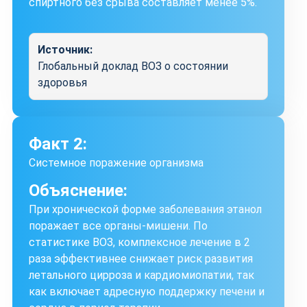
спиртного без срыва составляет менее 5%.
Источник:
Глобальный доклад ВОЗ о состоянии
здоровья
Факт 2:
Системное поражение организма
Объяснение:
При хронической форме заболевания этанол
поражает все органы-мишени. По
статистике ВОЗ, комплексное лечение в 2
раза эффективнее снижает риск развития
летального цирроза и кардиомиопатии, так
как включает адресную поддержку печени и