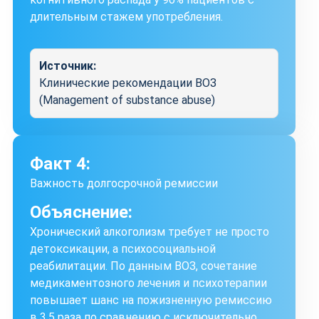
длительным стажем употребления.
Источник:
Клинические рекомендации ВОЗ
(Management of substance abuse)
Факт 4:
Важность долгосрочной ремиссии
Объяснение:
Хронический алкоголизм требует не просто
детоксикации, а психосоциальной
реабилитации. По данным ВОЗ, сочетание
медикаментозного лечения и психотерапии
повышает шанс на пожизненную ремиссию
в 3,5 раза по сравнению с исключительно