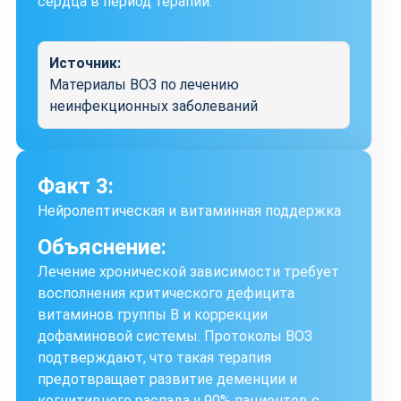
сердца в период терапии.
Источник:
Материалы ВОЗ по лечению
неинфекционных заболеваний
Факт 3:
Нейролептическая и витаминная поддержка
Объяснение:
Лечение хронической зависимости требует
восполнения критического дефицита
витаминов группы B и коррекции
дофаминовой системы. Протоколы ВОЗ
подтверждают, что такая терапия
предотвращает развитие деменции и
когнитивного распада у 90% пациентов с