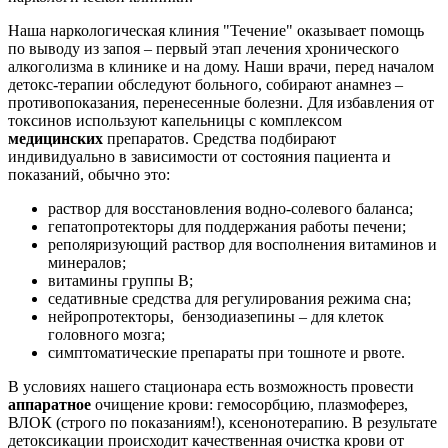
Наша наркологическая клиния "Течение" оказывает помощь
по выводу из запоя – первый этап лечения хронического
алкоголизма в клинике и на дому. Наши врачи, перед началом
детокс-терапии обследуют больного, собирают анамнез –
противопоказания, перенесенные болезни. Для избавления от
токсинов используют капельницы с комплексом
медицинских
препаратов. Средства подбирают
индивидуально в зависимости от состояния пациента и
показаний, обычно это:
раствор для восстановления водно-солевого баланса;
гепатопротекторы для поддержания работы печени;
реполяризующий раствор для восполнения витаминов и
минералов;
витамины группы В;
седативные средства для регулирования режима сна;
нейропротекторы, бензодиазепины – для клеток
головного мозга;
симптоматические препараты при тошноте и рвоте.
В условиях нашего стационара есть возможность провести
аппаратное
очищение крови: гемосорбцию, плазмоферез,
ВЛОК (строго по показаниям!), ксенонотерапию. В результате
детоксикации происходит качественная очистка крови от