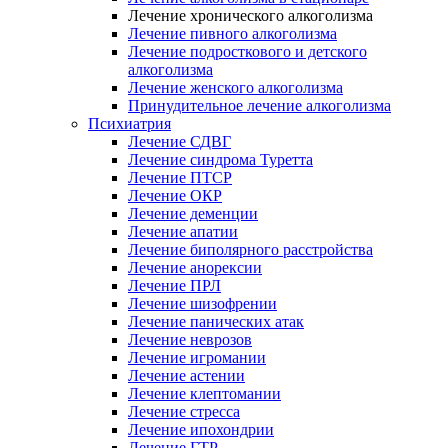
Лечение хронического алкоголизма
Лечение пивного алкоголизма
Лечение подросткового и детского
алкоголизма
Лечение женского алкоголизма
Принудительное лечение алкоголизма
Психиатрия
Лечение СДВГ
Лечение синдрома Туретта
Лечение ПТСР
Лечение ОКР
Лечение деменции
Лечение апатии
Лечение биполярного расстройства
Лечение анорексии
Лечение ПРЛ
Лечение шизофрении
Лечение панических атак
Лечение неврозов
Лечение игромании
Лечение астении
Лечение клептомании
Лечение стресса
Лечение ипохондрии
Лечение ГТР