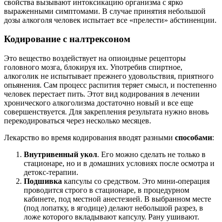
свойства вызывают интоксикацию организма с ярко
выраженными симптомами. В случае принятия небольшой
дозы алкоголя человек испытает все «прелести» абстиненции.
Кодирование с налтрексоном
Это вещество воздействует на опиоидные рецепторы
головного мозга, блокируя их. Употребив спиртное,
алкоголик не испытывает прежнего удовольствия, приятного
опьянения. Сам процесс распития теряет смысл, и постепенно
человек перестает пить. Этот вид кодирования в лечении
хронического алкоголизма достаточно новый и все еще
совершенствуется. Для закрепления результата нужно вновь
перекодироваться через несколько месяцев.
Лекарство во время кодирования вводят разными
способами
:
Внутривенный укол
. Его можно сделать не только в
стационаре, но и в домашних условиях после осмотра и
детокс-терапии.
Подшивка
капсулы со средством. Это мини-операция
проводится строго в стационаре, в процедурном
кабинете, под местной анестезией. В выбранном месте
(под лопатку, в ягодице) делают небольшой разрез, в
ложе которого вкладывают капсулу. Рану ушивают.