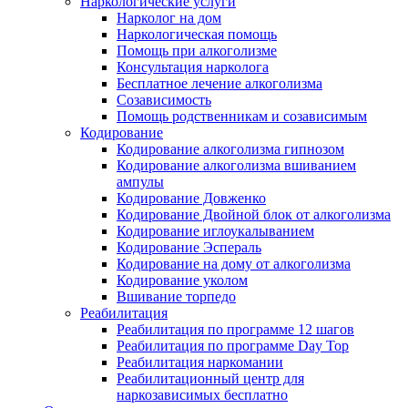
Наркологические услуги
Нарколог на дом
Наркологическая помощь
Помощь при алкоголизме
Консультация нарколога
Бесплатное лечение алкоголизма
Созависимость
Помощь родственникам и созависимым
Кодирование
Кодирование алкоголизма гипнозом
Кодирование алкоголизма вшиванием
ампулы
Кодирование Довженко
Кодирование Двойной блок от алкоголизма
Кодирование иглоукалыванием
Кодирование Эспераль
Кодирование на дому от алкоголизма
Кодирование уколом
Вшивание торпедо
Реабилитация
Реабилитация по программе 12 шагов
Реабилитация по программе Day Top
Реабилитация наркомании
Реабилитационный центр для
наркозависимых бесплатно