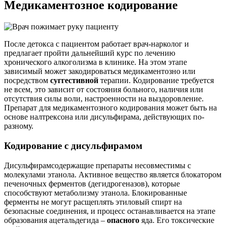
Медикаментозное кодирование
После детокса с пациентом работает врач-нарколог и
предлагает пройти дальнейший курс по лечению
хронического алкоголизма в клинике. На этом этапе
зависимый может закодироваться медикаментозно или
посредством
суггестивной
терапии. Кодирование требуется
не всем, это зависит от состояния больного, наличия или
отсутствия силы воли, настроенности на выздоровление.
Препарат для медикаментозного кодирования может быть на
основе налтрексона или дисульфирама, действующих по-
разному.
Кодирование с дисульфирамом
Дисульфирамсодержащие препараты несовместимы с
молекулами этанола. Активное вещество является блокатором
печеночных ферментов (дегидрогеназов), которые
способствуют метаболизму этанола. Блокированные
ферменты не могут расщеплять этиловый спирт на
безопасные соединения, и процесс останавливается на этапе
образования ацетальдегида –
опасного
яда. Его токсические