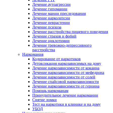
Лечение аутоагрессии
Лечение гипомании
Лечение мании преследования
Лечение нарколепсии
Лечение неврастении
Лечение психоза
Лечение расстройства пищевого поведения
Лечение страхов и фобий
Лечение циклотимии
Лечение тревожно-депрессивного
расстройства
Наркомания
Кодирование от наркотиков
Детоксикация наркозависимых на дому
Лечение наркозависимости от кокаина
Лечение наркозависимости от мефедрона
Лечение наркозависимости от солей
Лечение спайсовой наркозависимости
Лечение наркозависимости от героина
Помощь наркоманам
Принудительное лечение наркомании
Снятие ломки
Тест на наркотики в клинике и на дому
УБОД