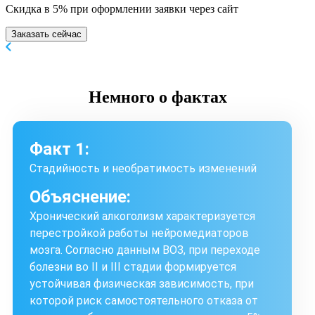
Скидка в 5% при оформлении заявки через сайт
Заказать сейчас
Немного
о фактах
Факт 1:
Стадийность и необратимость изменений
Объяснение:
Хронический алкоголизм характеризуется
перестройкой работы нейромедиаторов
мозга. Согласно данным ВОЗ, при переходе
болезни во II и III стадии формируется
устойчивая физическая зависимость, при
которой риск самостоятельного отказа от