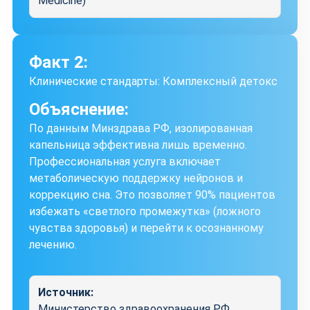
Medicine)
Факт 2:
Клинические стандарты: Комплексный детокс
Объяснение:
По данным Минздрава РФ, изолированная
капельница эффективна лишь временно.
Профессиональная услуга включает
метаболическую поддержку нейронов и
коррекцию сна. Это позволяет 90% пациентов
избежать «светлого промежутка» (ложного
чувства здоровья) и перейти к осознанному
лечению.
Источник:
Министерство здравоохранения РФ