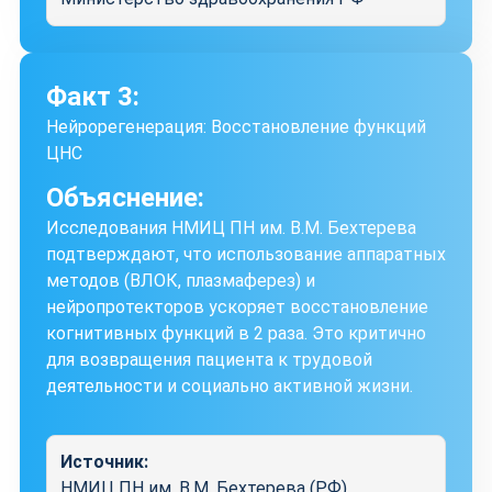
Факт 3:
Нейрорегенерация: Восстановление функций
ЦНС
Объяснение:
Исследования НМИЦ ПН им. В.М. Бехтерева
подтверждают, что использование аппаратных
методов (ВЛОК, плазмаферез) и
нейропротекторов ускоряет восстановление
когнитивных функций в 2 раза. Это критично
для возвращения пациента к трудовой
деятельности и социально активной жизни.
Источник:
НМИЦ ПН им. В.М. Бехтерева (РФ)