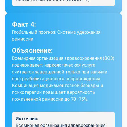
Факт 4:
Глобальный прогноз: Система удержания
ремиссии
Объяснение:
Всемирная организация здравоохранения (ВОЗ)
подчеркивает: наркологическая услуга
считается завершенной только при наличии
постреабилитационного сопровождения.
Комбинация медикаментозной блокады и
психотерапии повышает вероятность
пожизненной ремиссии до 70–75%.
Источник:
Всемирная организация здравоохранения