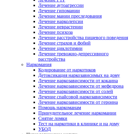
Лечение аутоагрессии
Лечение гипомании
Лечение мании преследования
Лечение нарколепсии
Лечение неврастении
Лечение психоза
Лечение расстройства пищевого поведения
Лечение страхов и фобий
Лечение циклотимии
Лечение тревожно-депрессивного
расстройства
Наркомания
Кодирование от наркотиков
Детоксикация наркозависимых на дому
Лечение наркозависимости от кокаина
Лечение наркозависимости от мефедрона
Лечение наркозависимости от солей
Лечение спайсовой наркозависимости
Лечение наркозависимости от героина
Помощь наркоманам
Принудительное лечение наркомании
Снятие ломки
Тест на наркотики в клинике и на дому
УБОД