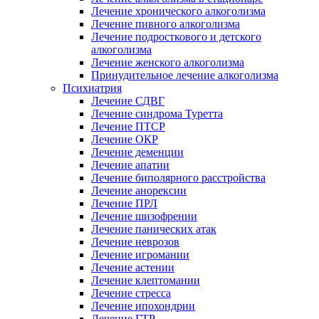
Лечение хронического алкоголизма
Лечение пивного алкоголизма
Лечение подросткового и детского
алкоголизма
Лечение женского алкоголизма
Принудительное лечение алкоголизма
Психиатрия
Лечение СДВГ
Лечение синдрома Туретта
Лечение ПТСР
Лечение ОКР
Лечение деменции
Лечение апатии
Лечение биполярного расстройства
Лечение анорексии
Лечение ПРЛ
Лечение шизофрении
Лечение панических атак
Лечение неврозов
Лечение игромании
Лечение астении
Лечение клептомании
Лечение стресса
Лечение ипохондрии
Лечение ГТР