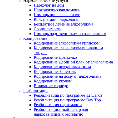
Наркологические услуги
Нарколог на дом
Наркологическая помощь
Помощь при алкоголизме
Консультация нарколога
Бесплатное лечение алкоголизма
Созависимость
Помощь родственникам и созависимым
Кодирование
Кодирование алкоголизма гипнозом
Кодирование алкоголизма вшиванием
ампулы
Кодирование Довженко
Кодирование Двойной блок от алкоголизма
Кодирование иглоукалыванием
Кодирование Эспераль
Кодирование на дому от алкоголизма
Кодирование уколом
Вшивание торпедо
Реабилитация
Реабилитация по программе 12 шагов
Реабилитация по программе Day Top
Реабилитация наркомании
Реабилитационный центр для
наркозависимых бесплатно