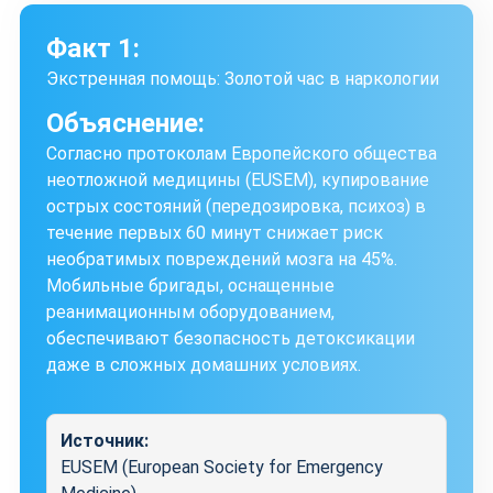
Факт 1:
Экстренная помощь: Золотой час в наркологии
Объяснение:
Согласно протоколам Европейского общества
неотложной медицины (EUSEM), купирование
острых состояний (передозировка, психоз) в
течение первых 60 минут снижает риск
необратимых повреждений мозга на 45%.
Мобильные бригады, оснащенные
реанимационным оборудованием,
обеспечивают безопасность детоксикации
даже в сложных домашних условиях.
Источник:
EUSEM (European Society for Emergency