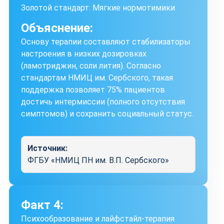
Золотой стандарт: Мягкие нормотимики
Объяснение:
Основу терапии составляют стабилизаторы
настроения в низких дозировках
(ламотриджин, соли лития). Согласно
стандартам НМИЦ им. Сербского, такая
поддержка позволяет 75% пациентов
достичь интермиссии (полного отсутствия
симптомов) и сохранить социальный статус.
Источник:
ФГБУ «НМИЦ ПН им. В.П. Сербского»
Факт 4:
Психообразование и лайфстайл-терапия