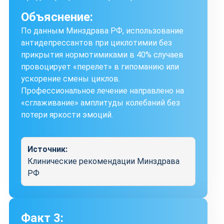
Объяснение:
По данным Минздрава РФ, использование
антидепрессантов при циклотимии без
прикрытия нормотимиками в 40% случаев
провоцирует «перелет» в гипоманию или
ускорение смены циклов.
Профессиональное лечение направлено на
«сглаживание» амплитуды колебаний без
потери яркости эмоций.
Источник:
Клинические рекомендации Минздрава
РФ
Факт 3: