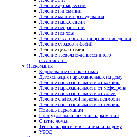
Лечение аутоагрессии
Лечение гипомании
Лечение мании преследования
Лечение нарколепсии
Лечение неврастении
Лечение психоза
Лечение расстройства пищевого поведения
Лечение страхов и фобий
Лечение циклотимии
Лечение тревожно-депрессивного
расстройства
Наркомания
Кодирование от наркотиков
Детоксикация наркозависимых на дому
Лечение наркозависимости от кокаина
Лечение наркозависимости от мефедрона
Лечение наркозависимости от солей
Лечение спайсовой наркозависимости
Лечение наркозависимости от героина
Помощь наркоманам
Принудительное лечение наркомании
Снятие ломки
Тест на наркотики в клинике и на дому
УБОД