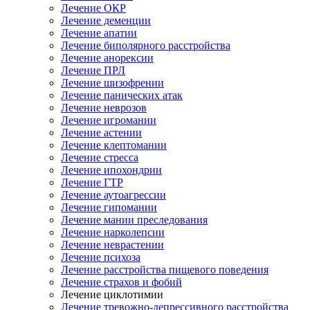
Лечение ОКР
Лечение деменции
Лечение апатии
Лечение биполярного расстройства
Лечение анорексии
Лечение ПРЛ
Лечение шизофрении
Лечение панических атак
Лечение неврозов
Лечение игромании
Лечение астении
Лечение клептомании
Лечение стресса
Лечение ипохондрии
Лечение ГТР
Лечение аутоагрессии
Лечение гипомании
Лечение мании преследования
Лечение нарколепсии
Лечение неврастении
Лечение психоза
Лечение расстройства пищевого поведения
Лечение страхов и фобий
Лечение циклотимии
Лечение тревожно-депрессивного расстройства