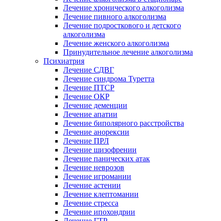
Лечение хронического алкоголизма
Лечение пивного алкоголизма
Лечение подросткового и детского
алкоголизма
Лечение женского алкоголизма
Принудительное лечение алкоголизма
Психиатрия
Лечение СДВГ
Лечение синдрома Туретта
Лечение ПТСР
Лечение ОКР
Лечение деменции
Лечение апатии
Лечение биполярного расстройства
Лечение анорексии
Лечение ПРЛ
Лечение шизофрении
Лечение панических атак
Лечение неврозов
Лечение игромании
Лечение астении
Лечение клептомании
Лечение стресса
Лечение ипохондрии
Лечение ГТР