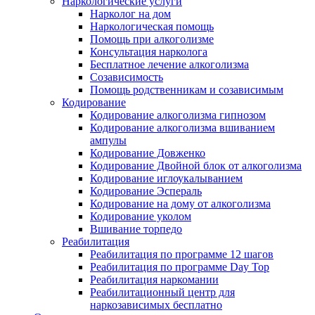
Наркологические услуги
Нарколог на дом
Наркологическая помощь
Помощь при алкоголизме
Консультация нарколога
Бесплатное лечение алкоголизма
Созависимость
Помощь родственникам и созависимым
Кодирование
Кодирование алкоголизма гипнозом
Кодирование алкоголизма вшиванием
ампулы
Кодирование Довженко
Кодирование Двойной блок от алкоголизма
Кодирование иглоукалыванием
Кодирование Эспераль
Кодирование на дому от алкоголизма
Кодирование уколом
Вшивание торпедо
Реабилитация
Реабилитация по программе 12 шагов
Реабилитация по программе Day Top
Реабилитация наркомании
Реабилитационный центр для
наркозависимых бесплатно