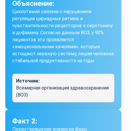
Объяснение:
Циклотимия связана с нарушением
регуляции циркадных ритмов и
чувствительности рецепторов к серотонину
и дофамину. Согласно данным ВОЗ, у 90%
пациентов это проявляется
«эмоциональными качелями», которые
истощают нервную систему, лишая человека
стабильной продуктивности на годы.
Источник:
Всемирная организация здравоохранения
(ВОЗ)
Факт 2:
Предотвращение инверсии фазы