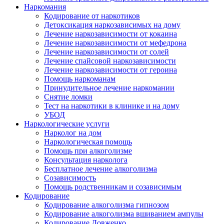
Наркомания
Кодирование от наркотиков
Детоксикация наркозависимых на дому
Лечение наркозависимости от кокаина
Лечение наркозависимости от мефедрона
Лечение наркозависимости от солей
Лечение спайсовой наркозависимости
Лечение наркозависимости от героина
Помощь наркоманам
Принудительное лечение наркомании
Снятие ломки
Тест на наркотики в клинике и на дому
УБОД
Наркологические услуги
Нарколог на дом
Наркологическая помощь
Помощь при алкоголизме
Консультация нарколога
Бесплатное лечение алкоголизма
Созависимость
Помощь родственникам и созависимым
Кодирование
Кодирование алкоголизма гипнозом
Кодирование алкоголизма вшиванием ампулы
Кодирование Довженко