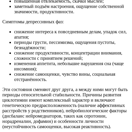
повышенная отвлекаемость, скачки мыслей;
заметный подъём настроения, ощущение собственной
значимости, продуктивности.
Симптомы депрессивных фаз:
снижение интереса к повседневным делам, упадок сил,
апатия;
периоды грусти, пессимизма, ощущения пустоты,
безнадёжности;
снижение продуктивности, концентрации внимания,
сложности с принятием решений;
изменения аппетита, небольшие нарушения сна (чаще
инсомния);
снижение самооценки, чувство вины, социальная
отстранённость.
Эти состояния сменяют друг друга, а между ними могут быть
периоды относительной стабильности. Причины развития
циклотимии имеют комплексный характер и включают
генетическую предрасположенность (наличие аффективных
расстройств у родственников), нейробиологические факторы
(дисбаланс нейромедиаторов, таких как серотонин,
норадреналин, дофамин) и особенности личности
(неустойчивость самооценки, высокая реактивность).