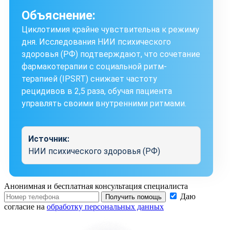
Объяснение:
Циклотимия крайне чувствительна к режиму
дня. Исследования НИИ психического
здоровья (РФ) подтверждают, что сочетание
фармакотерапии с социальной ритм-
терапией (IPSRT) снижает частоту
рецидивов в 2,5 раза, обучая пациента
управлять своими внутренними ритмами.
Источник:
НИИ психического здоровья (РФ)
Анонимная и бесплатная
консультация специалиста
Даю
Получить помощь
согласие на
обработку персональных данных