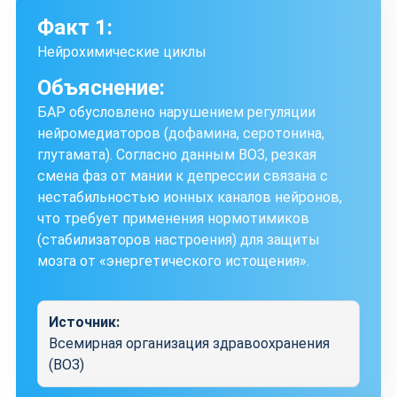
Факт 1:
Нейрохимические циклы
Объяснение:
БАР обусловлено нарушением регуляции
нейромедиаторов (дофамина, серотонина,
глутамата). Согласно данным ВОЗ, резкая
смена фаз от мании к депрессии связана с
нестабильностью ионных каналов нейронов,
что требует применения нормотимиков
(стабилизаторов настроения) для защиты
мозга от «энергетического истощения».
Источник:
Всемирная организация здравоохранения
(ВОЗ)