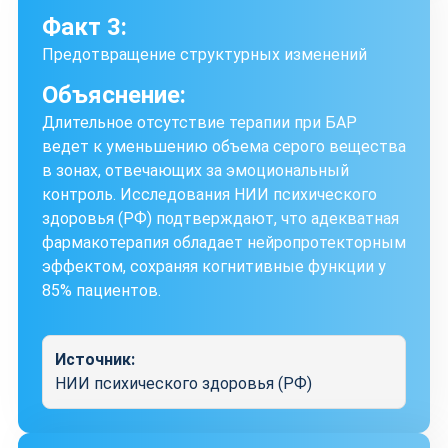
Факт 3:
Предотвращение структурных изменений
Объяснение:
Длительное отсутствие терапии при БАР
ведет к уменьшению объема серого вещества
в зонах, отвечающих за эмоциональный
контроль. Исследования НИИ психического
здоровья (РФ) подтверждают, что адекватная
фармакотерапия обладает нейропротекторным
эффектом, сохраняя когнитивные функции у
85% пациентов.
Источник:
НИИ психического здоровья (РФ)