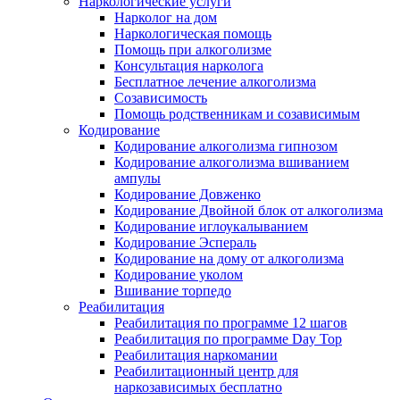
Наркологические услуги
Нарколог на дом
Наркологическая помощь
Помощь при алкоголизме
Консультация нарколога
Бесплатное лечение алкоголизма
Созависимость
Помощь родственникам и созависимым
Кодирование
Кодирование алкоголизма гипнозом
Кодирование алкоголизма вшиванием
ампулы
Кодирование Довженко
Кодирование Двойной блок от алкоголизма
Кодирование иглоукалыванием
Кодирование Эспераль
Кодирование на дому от алкоголизма
Кодирование уколом
Вшивание торпедо
Реабилитация
Реабилитация по программе 12 шагов
Реабилитация по программе Day Top
Реабилитация наркомании
Реабилитационный центр для
наркозависимых бесплатно