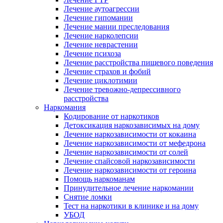
Лечение аутоагрессии
Лечение гипомании
Лечение мании преследования
Лечение нарколепсии
Лечение неврастении
Лечение психоза
Лечение расстройства пищевого поведения
Лечение страхов и фобий
Лечение циклотимии
Лечение тревожно-депрессивного
расстройства
Наркомания
Кодирование от наркотиков
Детоксикация наркозависимых на дому
Лечение наркозависимости от кокаина
Лечение наркозависимости от мефедрона
Лечение наркозависимости от солей
Лечение спайсовой наркозависимости
Лечение наркозависимости от героина
Помощь наркоманам
Принудительное лечение наркомании
Снятие ломки
Тест на наркотики в клинике и на дому
УБОД