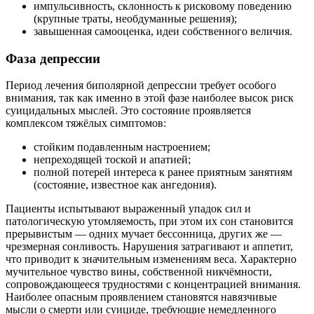
импульсивность, склонность к рисковому поведению
(крупные траты, необдуманные решения);
завышенная самооценка, идеи собственного величия.
Фаза депрессии
Период лечения биполярной депрессии требует особого
внимания, так как именно в этой фазе наиболее высок риск
суицидальных мыслей. Это состояние проявляется
комплексом тяжёлых симптомов:
стойким подавленным настроением;
непреходящей тоской и апатией;
полной потерей интереса к ранее приятным занятиям
(состояние, известное как ангедония).
Пациенты испытывают выраженный упадок сил и
патологическую утомляемость, при этом их сон становится
прерывистым — одних мучает бессонница, других же —
чрезмерная сонливость. Нарушения затрагивают и аппетит,
что приводит к значительным изменениям веса. Характерно
мучительное чувство вины, собственной никчёмности,
сопровождающееся трудностями с концентрацией внимания.
Наиболее опасным проявлением становятся навязчивые
мысли о смерти или суициде, требующие немедленного