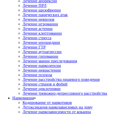
Лечение анорексии
Лечение ПРЛ
Лечение шизофрении
Лечение панических атак
Лечение неврозов
Лечение игромании
Лечение астении
Лечение клептомании
Лечение стресса
Лечение ипохондрии
Лечение ГТР
Лечение аутоагрессии
Лечение гипомании
Лечение мании преследования
Лечение нарколепсии
Лечение неврастении
Лечение психоза
Лечение расстройства пищевого поведения
Лечение страхов и фобий
Лечение циклотимии
Лечение тревожно-депрессивного расстройства
Наркомания
Кодирование от наркотиков
Детоксикация наркозависимых на дому
Лечение наркозависимости от кокаина