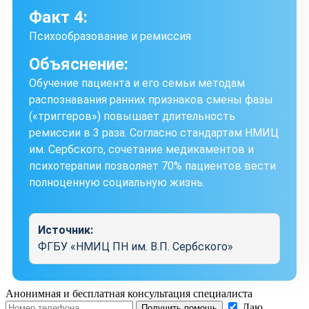
Факт 4:
Психообразование и ремиссия
Объяснение:
Обучение пациента и его семьи методам
распознавания ранних признаков смены фазы
(«триггеров») повышает длительность
ремиссии в 3 раза. Согласно стандартам НМИЦ
им. Сербского, сочетание медикаментов и
психотерапии позволяет 70% пациентов вести
полноценную социальную жизнь.
Источник:
ФГБУ «НМИЦ ПН им. В.П. Сербского»
Анонимная и бесплатная
консультация специалиста
Даю
Получить помощь