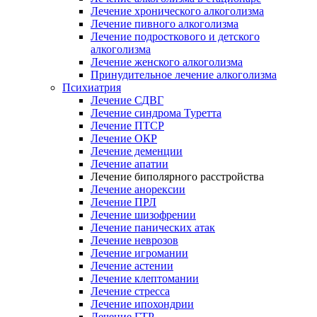
Лечение хронического алкоголизма
Лечение пивного алкоголизма
Лечение подросткового и детского
алкоголизма
Лечение женского алкоголизма
Принудительное лечение алкоголизма
Психиатрия
Лечение СДВГ
Лечение синдрома Туретта
Лечение ПТСР
Лечение ОКР
Лечение деменции
Лечение апатии
Лечение биполярного расстройства
Лечение анорексии
Лечение ПРЛ
Лечение шизофрении
Лечение панических атак
Лечение неврозов
Лечение игромании
Лечение астении
Лечение клептомании
Лечение стресса
Лечение ипохондрии
Лечение ГТР