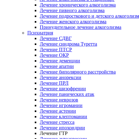
Лечение хронического алкоголизма
Лечение пивного алкоголизма
Лечение подросткового и детского алкоголиз
Лечение женского алкоголизма
Принудительное лечение алкоголизма
Психиатрия
Лечение СДВГ
Лечение синдрома Туретта
Лечение ПТСР
Лечение ОКР
Лечение деменции
Лечение апатии
Лечение биполярного расстройства
Лечение анорексии
Лечение ПРЛ
Лечение шизофрении
Лечение панических атак
Лечение неврозов
Лечение игромании
Лечение астении
Лечение клептомании
Лечение стресса
Лечение ипохондрии
Лечение ГТР
Лечение аутоагрессии