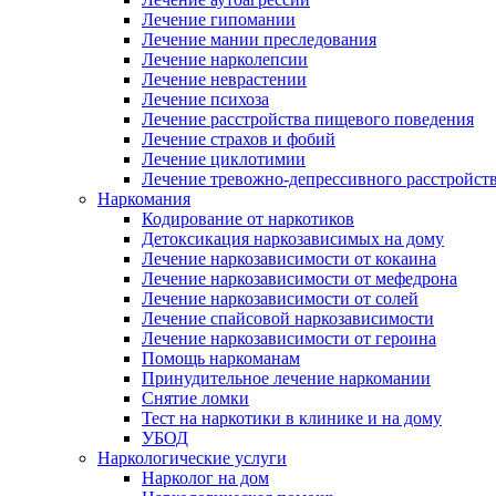
Лечение гипомании
Лечение мании преследования
Лечение нарколепсии
Лечение неврастении
Лечение психоза
Лечение расстройства пищевого поведения
Лечение страхов и фобий
Лечение циклотимии
Лечение тревожно-депрессивного расстройст
Наркомания
Кодирование от наркотиков
Детоксикация наркозависимых на дому
Лечение наркозависимости от кокаина
Лечение наркозависимости от мефедрона
Лечение наркозависимости от солей
Лечение спайсовой наркозависимости
Лечение наркозависимости от героина
Помощь наркоманам
Принудительное лечение наркомании
Снятие ломки
Тест на наркотики в клинике и на дому
УБОД
Наркологические услуги
Нарколог на дом