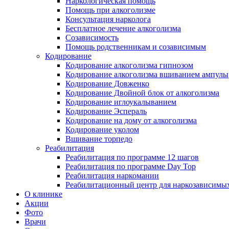
Наркологическая помощь
Помощь при алкоголизме
Консультация нарколога
Бесплатное лечение алкоголизма
Созависимость
Помощь родственникам и созависимым
Кодирование
Кодирование алкоголизма гипнозом
Кодирование алкоголизма вшиванием ампулы
Кодирование Довженко
Кодирование Двойной блок от алкоголизма
Кодирование иглоукалыванием
Кодирование Эспераль
Кодирование на дому от алкоголизма
Кодирование уколом
Вшивание торпедо
Реабилитация
Реабилитация по программе 12 шагов
Реабилитация по программе Day Top
Реабилитация наркомании
Реабилитационный центр для наркозависимых
О клинике
Акции
Фото
Врачи