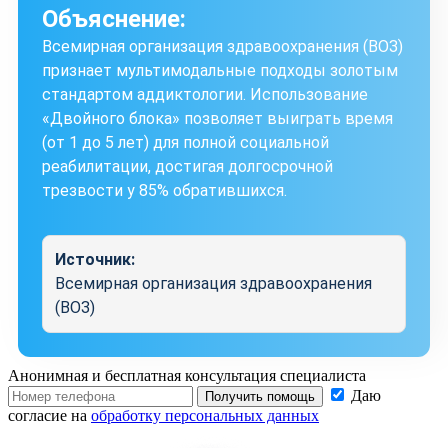
Объяснение:
Всемирная организация здравоохранения (ВОЗ)
признает мультимодальные подходы золотым
стандартом аддиктологии. Использование
«Двойного блока» позволяет выиграть время
(от 1 до 5 лет) для полной социальной
реабилитации, достигая долгосрочной
трезвости у 85% обратившихся.
Источник:
Всемирная организация здравоохранения
(ВОЗ)
Анонимная и бесплатная
консультация специалиста
Даю
Получить помощь
согласие на
обработку персональных данных