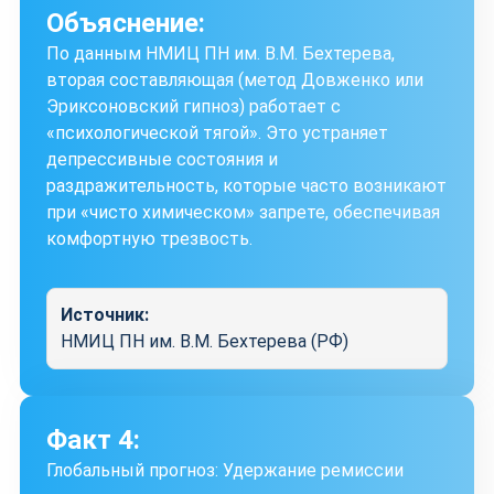
Объяснение:
По данным НМИЦ ПН им. В.М. Бехтерева,
вторая составляющая (метод Довженко или
Эриксоновский гипноз) работает с
«психологической тягой». Это устраняет
депрессивные состояния и
раздражительность, которые часто возникают
при «чисто химическом» запрете, обеспечивая
комфортную трезвость.
Источник:
НМИЦ ПН им. В.М. Бехтерева (РФ)
Факт 4:
Глобальный прогноз: Удержание ремиссии