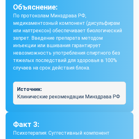
Объяснение:
По протоколам Минздрава РФ,
медикаментозный компонент (дисульфирам
или налтрексон) обеспечивает биологический
запрет. Введение препарата методом
инъекции или вшивания гарантирует
невозможность употребления спиртного без
тяжелых последствий для здоровья в 100%
случаев на срок действия блока.
Источник:
Клинические рекомендации Минздрава РФ
Факт 3:
Психотерапия: Суггестивный компонент