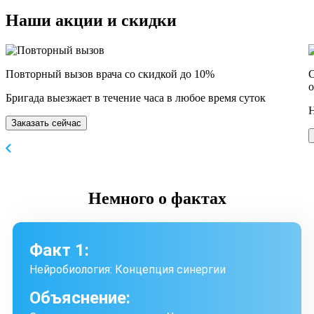
Наши
акции и скидки
Повторный вызов врача со скидкой до 10%
С
о
Бригада выезжает в течение часа в любое время суток
Н
Заказать сейчас
Немного
о фактах
Факт 1:
Нейробиология: Концепция синергии
Объяснение: