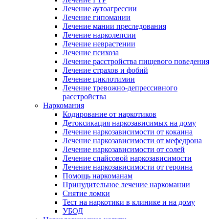
Лечение аутоагрессии
Лечение гипомании
Лечение мании преследования
Лечение нарколепсии
Лечение неврастении
Лечение психоза
Лечение расстройства пищевого поведения
Лечение страхов и фобий
Лечение циклотимии
Лечение тревожно-депрессивного
расстройства
Наркомания
Кодирование от наркотиков
Детоксикация наркозависимых на дому
Лечение наркозависимости от кокаина
Лечение наркозависимости от мефедрона
Лечение наркозависимости от солей
Лечение спайсовой наркозависимости
Лечение наркозависимости от героина
Помощь наркоманам
Принудительное лечение наркомании
Снятие ломки
Тест на наркотики в клинике и на дому
УБОД