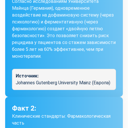
Согласно исследованиям Университета
Майнца (Германия), одновременное
воздействие на дофаминовую систему (через
психологию) и ферментативную (через
фармакологию) создает «двойную петлю
безопасности». Это позволяет снизить риск
рецидива у пациентов со стажем зависимости
более 5 лет на 60% эффективнее, чем при
монотерапии.
Источник:
Johannes Gutenberg University Mainz (Европа)
Факт 2:
Клинические стандарты: Фармакологическая
часть