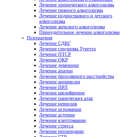
Лечение хронического алкоголизма
Лечение пивного алкоголизма
Лечение подросткового и детского
алкоголизма
Лечение женского алкоголизма
Принудительное лечение алкоголизма
Психиатрия
Лечение СДВГ
Лечение синдрома Туретта
Лечение ПТСР
Лечение ОКР
Лечение деменции
Лечение апатии
Лечение биполярного расстройства
Лечение анорексии
Лечение ПРЛ
Лечение шизофрении
Лечение панических атак
Лечение неврозов
Лечение игромании
Лечение астении
Лечение клептомании
Лечение стресса
Лечение ипохондрии
Лечение ГТР