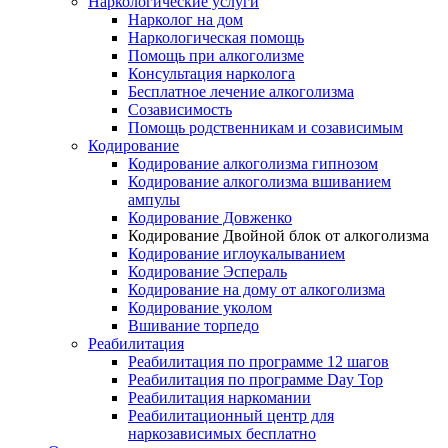
Наркологические услуги
Нарколог на дом
Наркологическая помощь
Помощь при алкоголизме
Консультация нарколога
Бесплатное лечение алкоголизма
Созависимость
Помощь родственникам и созависимым
Кодирование
Кодирование алкоголизма гипнозом
Кодирование алкоголизма вшиванием
ампулы
Кодирование Довженко
Кодирование Двойной блок от алкоголизма
Кодирование иглоукалыванием
Кодирование Эспераль
Кодирование на дому от алкоголизма
Кодирование уколом
Вшивание торпедо
Реабилитация
Реабилитация по программе 12 шагов
Реабилитация по программе Day Top
Реабилитация наркомании
Реабилитационный центр для
наркозависимых бесплатно