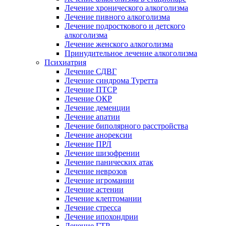
Лечение хронического алкоголизма
Лечение пивного алкоголизма
Лечение подросткового и детского
алкоголизма
Лечение женского алкоголизма
Принудительное лечение алкоголизма
Психиатрия
Лечение СДВГ
Лечение синдрома Туретта
Лечение ПТСР
Лечение ОКР
Лечение деменции
Лечение апатии
Лечение биполярного расстройства
Лечение анорексии
Лечение ПРЛ
Лечение шизофрении
Лечение панических атак
Лечение неврозов
Лечение игромании
Лечение астении
Лечение клептомании
Лечение стресса
Лечение ипохондрии
Лечение ГТР