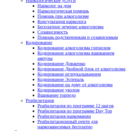
Наркологические услуги
Нарколог на дом
Наркологическая помощь
Помощь при алкоголизме
Консультация нарколога
Бесплатное лечение алкоголизма
Созависимость
Помощь родственникам и созависимым
Кодирование
Кодирование алкоголизма гипнозом
Кодирование алкоголизма вшиванием
ампулы
Кодирование Довженко
Кодирование Двойной блок от алкоголизма
Кодирование иглоукалыванием
Кодирование Эспераль
Кодирование на дому от алкоголизма
Кодирование уколом
Вшивание торпедо
Реабилитация
Реабилитация по программе 12 шагов
Реабилитация по программе Day Top
Реабилитация наркомании
Реабилитационный центр для
наркозависимых бесплатно