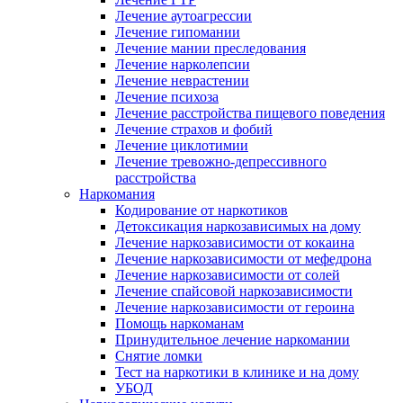
Лечение аутоагрессии
Лечение гипомании
Лечение мании преследования
Лечение нарколепсии
Лечение неврастении
Лечение психоза
Лечение расстройства пищевого поведения
Лечение страхов и фобий
Лечение циклотимии
Лечение тревожно-депрессивного
расстройства
Наркомания
Кодирование от наркотиков
Детоксикация наркозависимых на дому
Лечение наркозависимости от кокаина
Лечение наркозависимости от мефедрона
Лечение наркозависимости от солей
Лечение спайсовой наркозависимости
Лечение наркозависимости от героина
Помощь наркоманам
Принудительное лечение наркомании
Снятие ломки
Тест на наркотики в клинике и на дому
УБОД