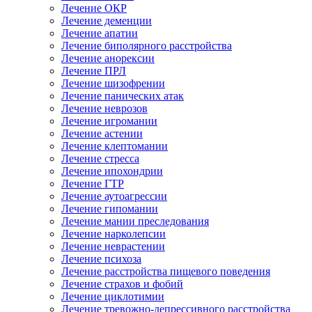
Лечение ОКР
Лечение деменции
Лечение апатии
Лечение биполярного расстройства
Лечение анорексии
Лечение ПРЛ
Лечение шизофрении
Лечение панических атак
Лечение неврозов
Лечение игромании
Лечение астении
Лечение клептомании
Лечение стресса
Лечение ипохондрии
Лечение ГТР
Лечение аутоагрессии
Лечение гипомании
Лечение мании преследования
Лечение нарколепсии
Лечение неврастении
Лечение психоза
Лечение расстройства пищевого поведения
Лечение страхов и фобий
Лечение циклотимии
Лечение тревожно-депрессивного расстройства