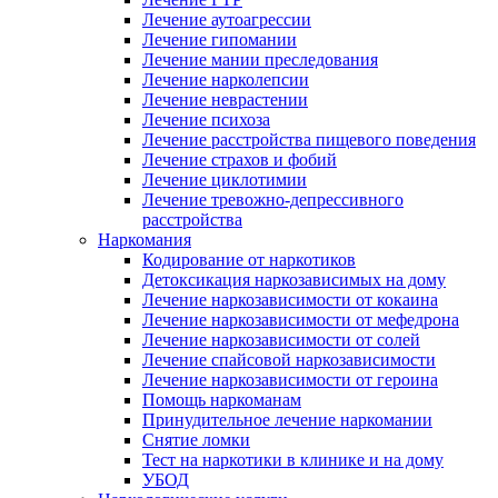
Лечение аутоагрессии
Лечение гипомании
Лечение мании преследования
Лечение нарколепсии
Лечение неврастении
Лечение психоза
Лечение расстройства пищевого поведения
Лечение страхов и фобий
Лечение циклотимии
Лечение тревожно-депрессивного
расстройства
Наркомания
Кодирование от наркотиков
Детоксикация наркозависимых на дому
Лечение наркозависимости от кокаина
Лечение наркозависимости от мефедрона
Лечение наркозависимости от солей
Лечение спайсовой наркозависимости
Лечение наркозависимости от героина
Помощь наркоманам
Принудительное лечение наркомании
Снятие ломки
Тест на наркотики в клинике и на дому
УБОД