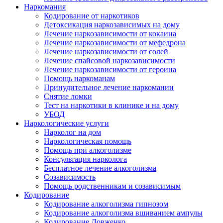
Наркомания
Кодирование от наркотиков
Детоксикация наркозависимых на дому
Лечение наркозависимости от кокаина
Лечение наркозависимости от мефедрона
Лечение наркозависимости от солей
Лечение спайсовой наркозависимости
Лечение наркозависимости от героина
Помощь наркоманам
Принудительное лечение наркомании
Снятие ломки
Тест на наркотики в клинике и на дому
УБОД
Наркологические услуги
Нарколог на дом
Наркологическая помощь
Помощь при алкоголизме
Консультация нарколога
Бесплатное лечение алкоголизма
Созависимость
Помощь родственникам и созависимым
Кодирование
Кодирование алкоголизма гипнозом
Кодирование алкоголизма вшиванием ампулы
Кодирование Довженко