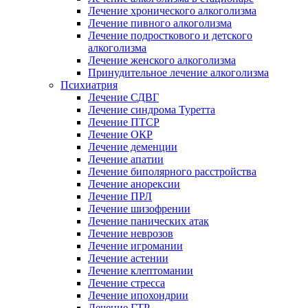
Лечение хронического алкоголизма
Лечение пивного алкоголизма
Лечение подросткового и детского
алкоголизма
Лечение женского алкоголизма
Принудительное лечение алкоголизма
Психиатрия
Лечение СДВГ
Лечение синдрома Туретта
Лечение ПТСР
Лечение ОКР
Лечение деменции
Лечение апатии
Лечение биполярного расстройства
Лечение анорексии
Лечение ПРЛ
Лечение шизофрении
Лечение панических атак
Лечение неврозов
Лечение игромании
Лечение астении
Лечение клептомании
Лечение стресса
Лечение ипохондрии
Лечение ГТР