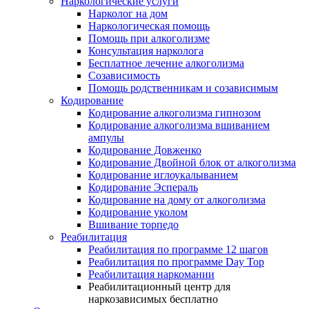
Наркологические услуги
Нарколог на дом
Наркологическая помощь
Помощь при алкоголизме
Консультация нарколога
Бесплатное лечение алкоголизма
Созависимость
Помощь родственникам и созависимым
Кодирование
Кодирование алкоголизма гипнозом
Кодирование алкоголизма вшиванием
ампулы
Кодирование Довженко
Кодирование Двойной блок от алкоголизма
Кодирование иглоукалыванием
Кодирование Эспераль
Кодирование на дому от алкоголизма
Кодирование уколом
Вшивание торпедо
Реабилитация
Реабилитация по программе 12 шагов
Реабилитация по программе Day Top
Реабилитация наркомании
Реабилитационный центр для
наркозависимых бесплатно