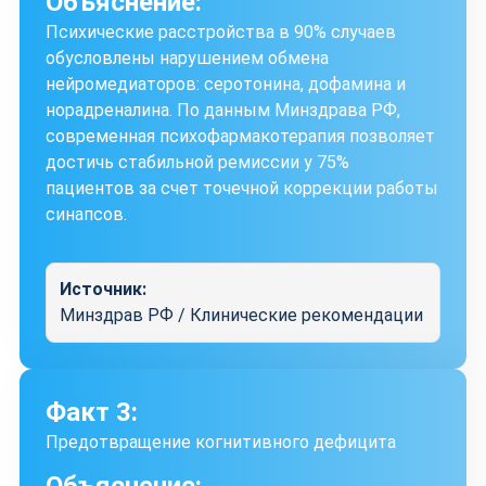
Объяснение:
Психические расстройства в 90% случаев
обусловлены нарушением обмена
нейромедиаторов: серотонина, дофамина и
норадреналина. По данным Минздрава РФ,
современная психофармакотерапия позволяет
достичь стабильной ремиссии у 75%
пациентов за счет точечной коррекции работы
синапсов.
Источник:
Минздрав РФ / Клинические рекомендации
Факт 3:
Предотвращение когнитивного дефицита