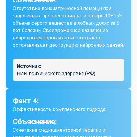
Объяснение:
Отсутствие психиатрической помощи при
эндогенных процессах ведет к потере 10–15%
объема серого вещества в лобных долях за 5
лет болезни. Своевременное назначение
нейропротекторов и антипсихотиков
останавливает деструкцию нейронных связей.
Источник:
НИИ психического здоровья (РФ)
Факт 4:
Эффективность комплексного подхода
Объяснение:
Сочетание медикаментозной терапии и