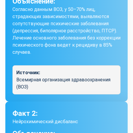
Объяснение:
Согласно данным ВОЗ, у 50–70% лиц,
страдающих зависимостями, выявляются
сопутствующие психические заболевания
(депрессия, биполярное расстройство, ПТСР).
Лечение основного заболевания без коррекции
психического фона ведет к рецидиву в 85%
случаев.
Источник:
Всемирная организация здравоохранения
(ВОЗ)
Факт 2:
Нейрохимический дисбаланс