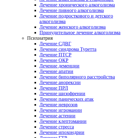
Лечение хронического алкоголизма
Лечение пивного алкоголизма
Лечение подросткового и детского
алкоголизма
Лечение женского алкоголизма
Принудительное лечение алкоголизма
Психиатрия
Лечение СДВГ
Лечение синдрома Туретта
Лечение ПТСР
Лечение ОКР
Лечение деменции
Лечение апатии
Лечение биполярного расстройства
Лечение анорексии
Лечение ПРЛ
Лечение шизофрении
Лечение панических атак
Лечение неврозов
Лечение игромании
Лечение астении
Лечение клептомании
Лечение стресса
Лечение ипохондрии
Лечение ГТР