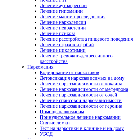
Лечение аутоагрессии
Лечение гипомании
Лечение мании преследования
Лечение нарколепсии
Лечение неврастении
Лечение психоза
Лечение расстройства пищевого поведения
Лечение страхов и фобий
Лечение циклотимии
Лечение тревожно-депрессивного
расстройства
Наркомания
Кодирование от наркотиков
Детоксикация наркозависимых на дому
Лечение наркозависимости от кокаина
Лечение наркозависимости от мефедрона
Лечение наркозависимости от солей
Лечение спайсовой наркозависимости
Лечение наркозависимости от героина
Помощь наркоманам
Принудительное лечение наркомании
Снятие ломки
Тест на наркотики в клинике и на дому
УБОД