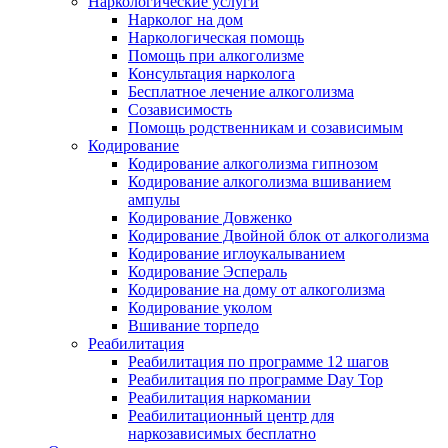
Наркологические услуги
Нарколог на дом
Наркологическая помощь
Помощь при алкоголизме
Консультация нарколога
Бесплатное лечение алкоголизма
Созависимость
Помощь родственникам и созависимым
Кодирование
Кодирование алкоголизма гипнозом
Кодирование алкоголизма вшиванием
ампулы
Кодирование Довженко
Кодирование Двойной блок от алкоголизма
Кодирование иглоукалыванием
Кодирование Эспераль
Кодирование на дому от алкоголизма
Кодирование уколом
Вшивание торпедо
Реабилитация
Реабилитация по программе 12 шагов
Реабилитация по программе Day Top
Реабилитация наркомании
Реабилитационный центр для
наркозависимых бесплатно