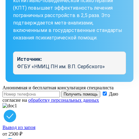
когнитивно-поведенческой психотерапии
(КПТ) повышает эффективность лечения
пограничных расстройств в 2,5 раза. Это
подтверждается мета-анализами,
включенными в государственные стандарты
оказания психиатрической помощи.
Источник:
ФГБУ «НМИЦ ПН им. В.П. Сербского»
Анонимная и бесплатная
консультация специалиста
Даю
Получить помощь
согласие на
обработку персональных данных
Вывод из запоя
от 2500 ₽