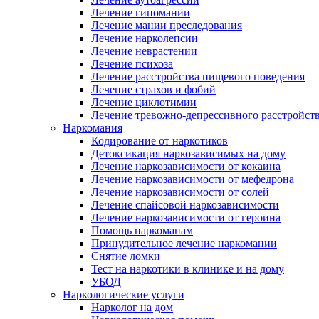
Лечение гипомании
Лечение мании преследования
Лечение нарколепсии
Лечение неврастении
Лечение психоза
Лечение расстройства пищевого поведения
Лечение страхов и фобий
Лечение циклотимии
Лечение тревожно-депрессивного расстройст
Наркомания
Кодирование от наркотиков
Детоксикация наркозависимых на дому
Лечение наркозависимости от кокаина
Лечение наркозависимости от мефедрона
Лечение наркозависимости от солей
Лечение спайсовой наркозависимости
Лечение наркозависимости от героина
Помощь наркоманам
Принудительное лечение наркомании
Снятие ломки
Тест на наркотики в клинике и на дому
УБОД
Наркологические услуги
Нарколог на дом