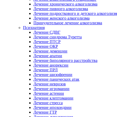
Лечение хронического алкоголизма
Лечение пивного алкоголизма
Лечение подросткового и детского алкоголиз
Лечение женского алкоголизма
Принудительное лечение алкоголизма
Психиатрия
Лечение СДВГ
Лечение синдрома Туретта
Лечение ПТСР
Лечение ОКР
Лечение деменции
Лечение апатии
Лечение биполярного расстройства
Лечение анорексии
Лечение ПРЛ
Лечение шизофрении
Лечение панических атак
Лечение неврозов
Лечение игромании
Лечение астении
Лечение клептомании
Лечение стресса
Лечение ипохондрии
Лечение ГТР
Лечение аутоагрессии