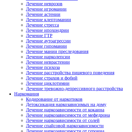
Лечение неврозов
Лечение игромании
Лечение астении
Лечение клептомании
Лечение стресса
Лечение ипохондрии
Лечение ГТР
Лечение аутоагрессии
Лечение гипомании
Лечение мании преследования
Лечение нарколепсии
Лечение неврастении
Лечение психоза
Лечение расстройства пищевого поведения
Лечение страхов и фобий
Лечение циклотимии
Лечение тревожно-депрессивного расстройства
Наркомания
Кодирование от наркотиков
Детоксикация наркозависимых на дому
Лечение наркозависимости от кокаина
Лечение наркозависимости от мефедрона
Лечение наркозависимости от солей
Лечение спайсовой наркозависимости
Лечение наркозависимости от героина