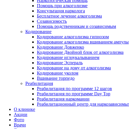
Наркологическая помощь
Помощь при алкоголизме
Консультация нарколога
Бесплатное лечение алкоголизма
Созависимость
Помощь родственникам и созависимым
Кодирование
Кодирование алкоголизма гипнозом
Кодирование алкоголизма вшиванием ампулы
Кодирование Довженко
Кодирование Двойной блок от алкоголизма
Кодирование иглоукалыванием
Кодирование Эспераль
Кодирование на дому от алкоголизма
Кодирование уколом
Вшивание торпедо
Реабилитация
Реабилитация по программе 12 шагов
Реабилитация по программе Day Top
Реабилитация наркомании
Реабилитационный центр для наркозависимых
О клинике
Акции
Фото
Врачи