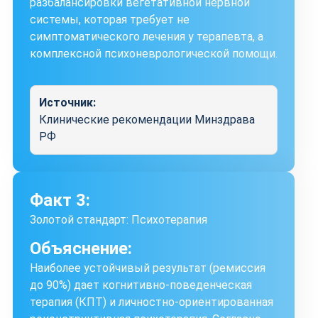
разбалансировки вегетативной нервной
системы, которая требует не
симптоматического лечения у терапевта, а
комплексной психоневрологической помощи.
Источник:
Клинические рекомендации Минздрава
РФ
Факт 3:
Золотой стандарт: Психотерапия
Объяснение:
Наиболее устойчивый результат (ремиссия
до 90%) дает когнитивно-поведенческая
терапия (КПТ) и личностно-ориентированная