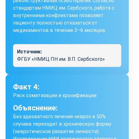
реконструктивная психотерапия. Согласно
стандартам НМИЦ им. Сербского, работа с
внутренними конфликтами позволяет
пациенту полностью отказаться от
медикаментов в течение 3–6 месяцев.
Источник:
ФГБУ «НМИЦ ПН им. В.П. Сербского»
Факт 4:
Риск соматизации и хронификации
Объяснение:
Без адекватного лечения невроз в 50%
случаев переходит в хроническую форму
(невротическое развитие личности).
Исследования НИИ психического здоровья