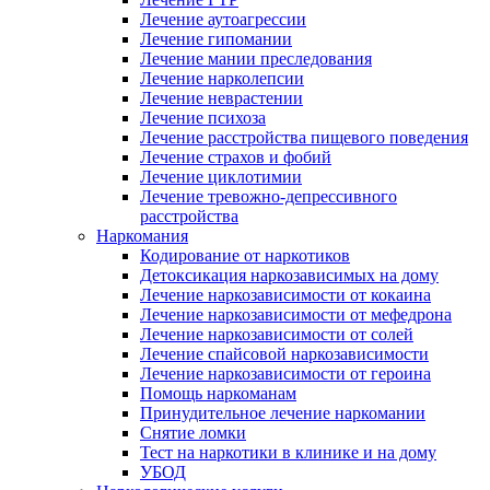
Лечение аутоагрессии
Лечение гипомании
Лечение мании преследования
Лечение нарколепсии
Лечение неврастении
Лечение психоза
Лечение расстройства пищевого поведения
Лечение страхов и фобий
Лечение циклотимии
Лечение тревожно-депрессивного
расстройства
Наркомания
Кодирование от наркотиков
Детоксикация наркозависимых на дому
Лечение наркозависимости от кокаина
Лечение наркозависимости от мефедрона
Лечение наркозависимости от солей
Лечение спайсовой наркозависимости
Лечение наркозависимости от героина
Помощь наркоманам
Принудительное лечение наркомании
Снятие ломки
Тест на наркотики в клинике и на дому
УБОД