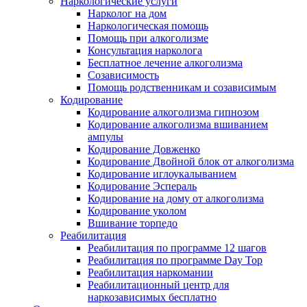
Наркологические услуги
Нарколог на дом
Наркологическая помощь
Помощь при алкоголизме
Консультация нарколога
Бесплатное лечение алкоголизма
Созависимость
Помощь родственникам и созависимым
Кодирование
Кодирование алкоголизма гипнозом
Кодирование алкоголизма вшиванием
ампулы
Кодирование Довженко
Кодирование Двойной блок от алкоголизма
Кодирование иглоукалыванием
Кодирование Эспераль
Кодирование на дому от алкоголизма
Кодирование уколом
Вшивание торпедо
Реабилитация
Реабилитация по программе 12 шагов
Реабилитация по программе Day Top
Реабилитация наркомании
Реабилитационный центр для
наркозависимых бесплатно