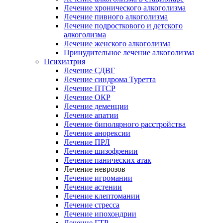
Лечение хронического алкоголизма
Лечение пивного алкоголизма
Лечение подросткового и детского
алкоголизма
Лечение женского алкоголизма
Принудительное лечение алкоголизма
Психиатрия
Лечение СДВГ
Лечение синдрома Туретта
Лечение ПТСР
Лечение ОКР
Лечение деменции
Лечение апатии
Лечение биполярного расстройства
Лечение анорексии
Лечение ПРЛ
Лечение шизофрении
Лечение панических атак
Лечение неврозов
Лечение игромании
Лечение астении
Лечение клептомании
Лечение стресса
Лечение ипохондрии
Лечение ГТР