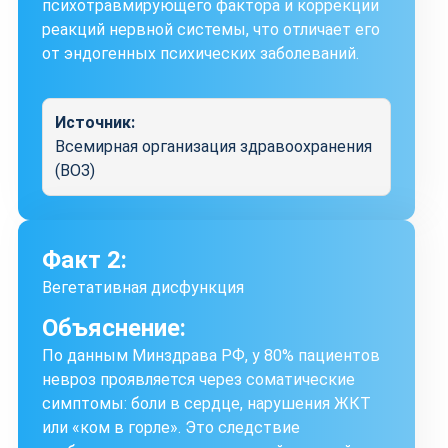
психотравмирующего фактора и коррекции
реакций нервной системы, что отличает его
от эндогенных психических заболеваний.
Источник:
Всемирная организация здравоохранения
(ВОЗ)
Факт 2:
Вегетативная дисфункция
Объяснение:
По данным Минздрава РФ, у 80% пациентов
невроз проявляется через соматические
симптомы: боли в сердце, нарушения ЖКТ
или «ком в горле». Это следствие