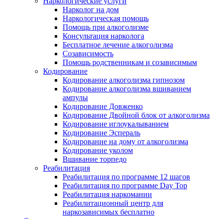
Наркологические услуги
Нарколог на дом
Наркологическая помощь
Помощь при алкоголизме
Консультация нарколога
Бесплатное лечение алкоголизма
Созависимость
Помощь родственникам и созависимым
Кодирование
Кодирование алкоголизма гипнозом
Кодирование алкоголизма вшиванием
ампулы
Кодирование Довженко
Кодирование Двойной блок от алкоголизма
Кодирование иглоукалыванием
Кодирование Эспераль
Кодирование на дому от алкоголизма
Кодирование уколом
Вшивание торпедо
Реабилитация
Реабилитация по программе 12 шагов
Реабилитация по программе Day Top
Реабилитация наркомании
Реабилитационный центр для
наркозависимых бесплатно