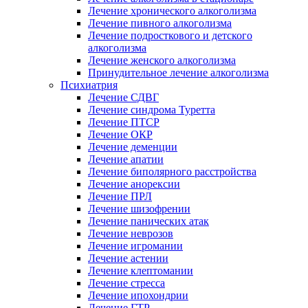
Лечение хронического алкоголизма
Лечение пивного алкоголизма
Лечение подросткового и детского
алкоголизма
Лечение женского алкоголизма
Принудительное лечение алкоголизма
Психиатрия
Лечение СДВГ
Лечение синдрома Туретта
Лечение ПТСР
Лечение ОКР
Лечение деменции
Лечение апатии
Лечение биполярного расстройства
Лечение анорексии
Лечение ПРЛ
Лечение шизофрении
Лечение панических атак
Лечение неврозов
Лечение игромании
Лечение астении
Лечение клептомании
Лечение стресса
Лечение ипохондрии
Лечение ГТР