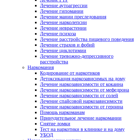
Лечение аутоагрессии
Лечение гипомании
Лечение мании преследования
Лечение нарколепсии
Лечение неврастении
Лечение психоза
Лечение расстройства пищевого поведения
Лечение страхов и фобий
Лечение циклотимии
Лечение тревожно-депрессивного
расстройства
Наркомания
Кодирование от наркотиков
Детоксикация наркозависимых на дому
Лечение наркозависимости от кокаина
Лечение наркозависимости от мефедрона
Лечение наркозависимости от солей
Лечение спайсовой наркозависимости
Лечение наркозависимости от героина
Помощь наркоманам
Принудительное лечение наркомании
Снятие ломки
Тест на наркотики в клинике и на дому
УБОД