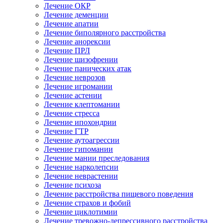
Лечение ОКР
Лечение деменции
Лечение апатии
Лечение биполярного расстройства
Лечение анорексии
Лечение ПРЛ
Лечение шизофрении
Лечение панических атак
Лечение неврозов
Лечение игромании
Лечение астении
Лечение клептомании
Лечение стресса
Лечение ипохондрии
Лечение ГТР
Лечение аутоагрессии
Лечение гипомании
Лечение мании преследования
Лечение нарколепсии
Лечение неврастении
Лечение психоза
Лечение расстройства пищевого поведения
Лечение страхов и фобий
Лечение циклотимии
Лечение тревожно-депрессивного расстройства