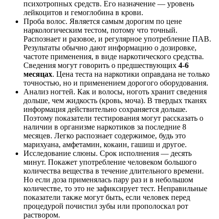
психотропных средств. Его назначение — уровень
лейкоцитов и гемоглобина в крови.
Проба волос. Является самым дорогим по цене
наркологическим тестом, потому что точный.
Распознает и разовое, и регулярное употребление ПАВ.
Результаты обычно дают информацию о дозировке,
частоте применения, в виде наркотического средства.
Сведения могут говорить о предшествующих
4-6
месяцах
. Цена теста на наркотики оправдана не только
точностью, но и применением дорогого оборудования.
Анализ ногтей. Как и волосы, ноготь хранит сведения
дольше, чем жидкость (кровь, моча). В твердых тканях
информация действительно сохраняется дольше.
Поэтому показатели тестирования могут рассказать о
наличии в организме наркотиков за последние 8
месяцев. Легко распознает содержимое, будь это
марихуана, амфетамин, кокаин, гашиш и другое.
Исследование слюны. Срок исполнения — десять
минут. Покажет употребление человеком большого
количества вещества в течение длительного времени.
Но если доза применялась пару раз и в небольшом
количестве, то это не зафиксирует тест. Неправильные
показатели также могут быть, если человек перед
процедурой почистил зубы или прополоскал рот
раствором.