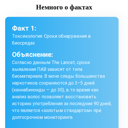
Немного
о фактах
Факт 1:
Токсикология: Сроки обнаружения в
биосредах
Объяснение:
Согласно данным The Lancet, сроки
выявления ПАВ зависят от типа
биоматериала. В моче следы большинства
наркотиков сохраняются до 3–5 дней
(каннабиноиды — до 30), в то время как
анализ волос позволяет восстановить
историю употребления за последние 90 дней,
что является «золотым стандартом» при
долгосрочном мониторинге.