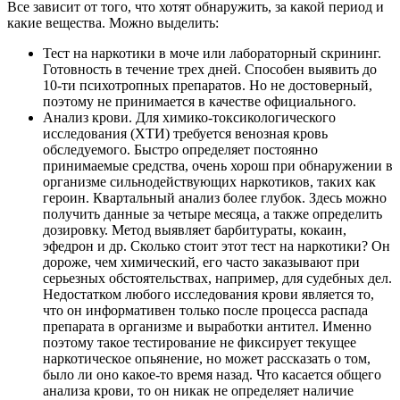
Все зависит от того, что хотят обнаружить, за какой период и
какие вещества. Можно выделить:
Тест на наркотики в моче или лабораторный скрининг.
Готовность в течение трех дней. Способен выявить до
10-ти психотропных препаратов. Но не достоверный,
поэтому не принимается в качестве официального.
Анализ крови. Для химико-токсикологического
исследования (ХТИ) требуется венозная кровь
обследуемого. Быстро определяет постоянно
принимаемые средства, очень хорош при обнаружении в
организме сильнодействующих наркотиков, таких как
героин. Квартальный анализ более глубок. Здесь можно
получить данные за четыре месяца, а также определить
дозировку. Метод выявляет барбитураты, кокаин,
эфедрон и др. Сколько стоит этот тест на наркотики? Он
дороже, чем химический, его часто заказывают при
серьезных обстоятельствах, например, для судебных дел.
Недостатком любого исследования крови является то,
что он информативен только после процесса распада
препарата в организме и выработки антител. Именно
поэтому такое тестирование не фиксирует текущее
наркотическое опьянение, но может рассказать о том,
было ли оно какое-то время назад. Что касается общего
анализа крови, то он никак не определяет наличие