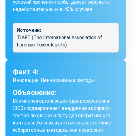
условий хранения пробы делает результат
недействительным в 40% случаев.
Источник:
TIAFT (The International Association of
Forensic Toxicologists)
Факт 4:
Инновации: Неинвазивные методы
Объяснение:
Всемирная организация здравоохранения
(ВОЗ) поддерживает внедрение экспресс-
тестов по слюне и поту для оперативного
контроля. Хотя их чувствительность ниже
лабораторных методов, они позволяют