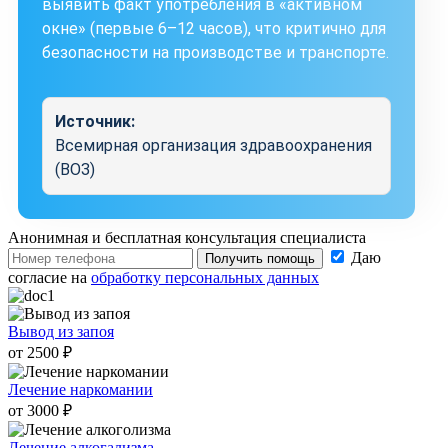
выявить факт употребления в «активном
окне» (первые 6–12 часов), что критично для
безопасности на производстве и транспорте.
Источник:
Всемирная организация здравоохранения
(ВОЗ)
Анонимная и бесплатная
консультация специалиста
Даю
Получить помощь
согласие на
обработку персональных данных
Вывод из запоя
от 2500 ₽
Лечение наркомании
от 3000 ₽
Лечение алкогализма