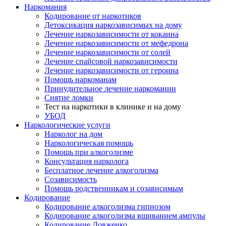
Наркомания
Кодирование от наркотиков
Детоксикация наркозависимых на дому
Лечение наркозависимости от кокаина
Лечение наркозависимости от мефедрона
Лечение наркозависимости от солей
Лечение спайсовой наркозависимости
Лечение наркозависимости от героина
Помощь наркоманам
Принудительное лечение наркомании
Снятие ломки
Тест на наркотики в клинике и на дому
УБОД
Наркологические услуги
Нарколог на дом
Наркологическая помощь
Помощь при алкоголизме
Консультация нарколога
Бесплатное лечение алкоголизма
Созависимость
Помощь родственникам и созависимым
Кодирование
Кодирование алкоголизма гипнозом
Кодирование алкоголизма вшиванием ампулы
Кодирование Довженко