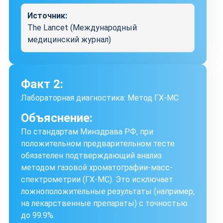
Источник:
The Lancet (Международный
медицинский журнал)
Факт 2:
Лабораторная диагностика: Метод ГХ-МС
Объяснение:
По стандартам Минздрава РФ, при
положительном предварительном тесте
обязателен подтверждающий анализ
методом газовой хроматографии-масс-
спектрометрии (ГХ-МС). Это исключает
ложноположительные результаты (например,
на лекарственные препараты) с точностью
до 99.9%.