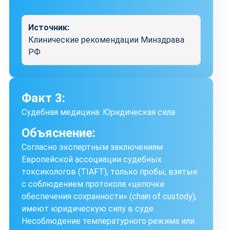
Источник:
Клинические рекомендации Минздрава
РФ
Факт 3:
Судебная медицина: Юридическая сила
Объяснение:
Согласно экспертным заключениям
Европейской ассоциации судебных
токсикологов (TIAFT), только пробы, взятые
с соблюдением протокола «цепочки
обеспечения сохранности» (chain of custody),
имеют юридическую силу в суде.
Несоблюдение температурного режима или