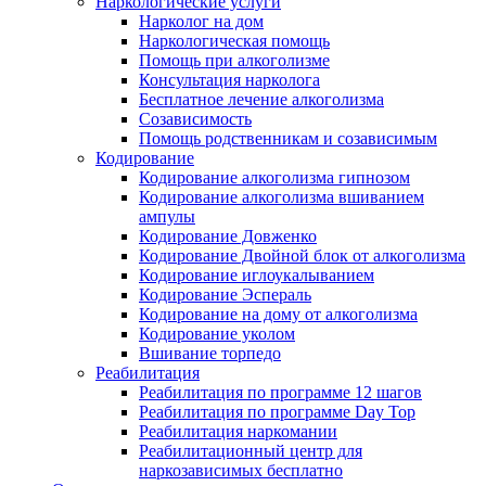
Наркологические услуги
Нарколог на дом
Наркологическая помощь
Помощь при алкоголизме
Консультация нарколога
Бесплатное лечение алкоголизма
Созависимость
Помощь родственникам и созависимым
Кодирование
Кодирование алкоголизма гипнозом
Кодирование алкоголизма вшиванием
ампулы
Кодирование Довженко
Кодирование Двойной блок от алкоголизма
Кодирование иглоукалыванием
Кодирование Эспераль
Кодирование на дому от алкоголизма
Кодирование уколом
Вшивание торпедо
Реабилитация
Реабилитация по программе 12 шагов
Реабилитация по программе Day Top
Реабилитация наркомании
Реабилитационный центр для
наркозависимых бесплатно