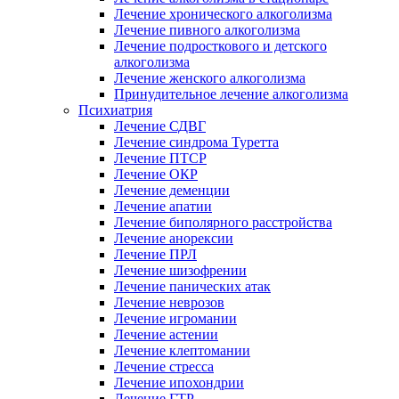
Лечение хронического алкоголизма
Лечение пивного алкоголизма
Лечение подросткового и детского
алкоголизма
Лечение женского алкоголизма
Принудительное лечение алкоголизма
Психиатрия
Лечение СДВГ
Лечение синдрома Туретта
Лечение ПТСР
Лечение ОКР
Лечение деменции
Лечение апатии
Лечение биполярного расстройства
Лечение анорексии
Лечение ПРЛ
Лечение шизофрении
Лечение панических атак
Лечение неврозов
Лечение игромании
Лечение астении
Лечение клептомании
Лечение стресса
Лечение ипохондрии
Лечение ГТР