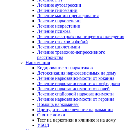
Лечение аутоагрессии
Лечение гипомании
Лечение мании преследования
Лечение нарколепсии
Лечение неврастении
Лечение психоза
Лечение расстройства пищевого поведения
Лечение страхов и фобий
Лечение циклотимии
Лечение тревожно-депрессивного
расстройства
Наркомания
Кодирование от наркотиков
Детоксикация наркозависимых на дому
Лечение наркозависимости от кокаина
Лечение наркозависимости от мефедрона
Лечение наркозависимости от солей
Лечение спайсовой наркозависимости
Лечение наркозависимости от героина
Помощь наркоманам
Принудительное лечение наркомании
Снятие ломки
Тест на наркотики в клинике и на дому
УБОД