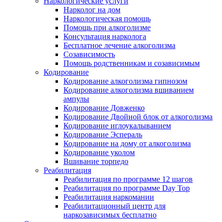
Наркологические услуги
Нарколог на дом
Наркологическая помощь
Помощь при алкоголизме
Консультация нарколога
Бесплатное лечение алкоголизма
Созависимость
Помощь родственникам и созависимым
Кодирование
Кодирование алкоголизма гипнозом
Кодирование алкоголизма вшиванием
ампулы
Кодирование Довженко
Кодирование Двойной блок от алкоголизма
Кодирование иглоукалыванием
Кодирование Эспераль
Кодирование на дому от алкоголизма
Кодирование уколом
Вшивание торпедо
Реабилитация
Реабилитация по программе 12 шагов
Реабилитация по программе Day Top
Реабилитация наркомании
Реабилитационный центр для
наркозависимых бесплатно