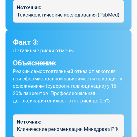
Источник:
Токсикологические исследования (PubMed)
Факт 3:
Летальные риски отмены
Объяснение:
Резкий самостоятельный отказ от алкоголя
при сформированной зависимости приводит к
осложнениям (судороги, галлюцинации) у 15-
20% пациентов. Профессиональная
детоксикация снижает этот риск до 0,5%.
Источник:
Клинические рекомендации Минздрава РФ