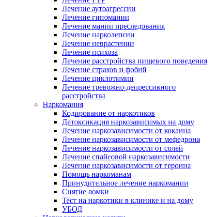
Лечение аутоагрессии
Лечение гипомании
Лечение мании преследования
Лечение нарколепсии
Лечение неврастении
Лечение психоза
Лечение расстройства пищевого поведения
Лечение страхов и фобий
Лечение циклотимии
Лечение тревожно-депрессивного
расстройства
Наркомания
Кодирование от наркотиков
Детоксикация наркозависимых на дому
Лечение наркозависимости от кокаина
Лечение наркозависимости от мефедрона
Лечение наркозависимости от солей
Лечение спайсовой наркозависимости
Лечение наркозависимости от героина
Помощь наркоманам
Принудительное лечение наркомании
Снятие ломки
Тест на наркотики в клинике и на дому
УБОД