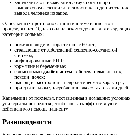
капельница от похмелья на дому ставится при
комплексном лечении зависимости как один из этапов
вывода человека из запоя.
Однозначных противопоказаний к применению этой
процедуры нет. Однако она не рекомендована для следующих
категорий больных:
пожилые люди в возрасте после 60 лет;
страдающие от заболеваний сердечно-сосудистой
системы;
инфицированные ВИЧ;
кормящие и беременные;
с диагнозами
диабет, астма
, заболеваниями легких,
печени, почек;
имеющие расстройства неврологического характера;
при длительном употреблении алкоголя - от семи дней.
Капельница от похмелья, поставленная в домашних условиях,
универсальное средство, чтобы оказать эффективную и
действенную помощь пациенту.
Разновидности
В основе вывода человека из состояния абстинентного