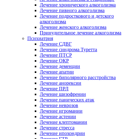
Лечение хронического алкоголизма
Лечение пивного алкоголизма
Лечение подросткового и детского
алкоголизма
Лечение женского алкоголизма
Принудительное лечение алкоголизма
Психиатрия
Лечение СДВГ
Лечение синдрома Туретта
Лечение ПТСР
Лечение ОКР
Лечение деменции
Лечение апатии
Лечение биполярного расстройства
Лечение анорексии
Лечение ПРЛ
Лечение шизофрении
Лечение панических атак
Лечение неврозов
Лечение игромании
Лечение астении
Лечение клептомании
Лечение стресса
Лечение ипохондрии
Лечение ГТР