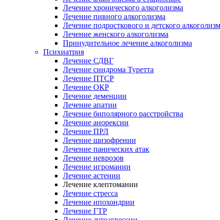
Лечение хронического алкоголизма
Лечение пивного алкоголизма
Лечение подросткового и детского алкоголиз
Лечение женского алкоголизма
Принудительное лечение алкоголизма
Психиатрия
Лечение СДВГ
Лечение синдрома Туретта
Лечение ПТСР
Лечение ОКР
Лечение деменции
Лечение апатии
Лечение биполярного расстройства
Лечение анорексии
Лечение ПРЛ
Лечение шизофрении
Лечение панических атак
Лечение неврозов
Лечение игромании
Лечение астении
Лечение клептомании
Лечение стресса
Лечение ипохондрии
Лечение ГТР
Лечение аутоагрессии