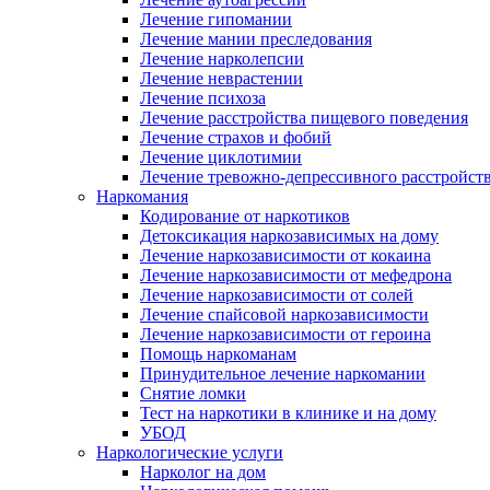
Лечение гипомании
Лечение мании преследования
Лечение нарколепсии
Лечение неврастении
Лечение психоза
Лечение расстройства пищевого поведения
Лечение страхов и фобий
Лечение циклотимии
Лечение тревожно-депрессивного расстройст
Наркомания
Кодирование от наркотиков
Детоксикация наркозависимых на дому
Лечение наркозависимости от кокаина
Лечение наркозависимости от мефедрона
Лечение наркозависимости от солей
Лечение спайсовой наркозависимости
Лечение наркозависимости от героина
Помощь наркоманам
Принудительное лечение наркомании
Снятие ломки
Тест на наркотики в клинике и на дому
УБОД
Наркологические услуги
Нарколог на дом