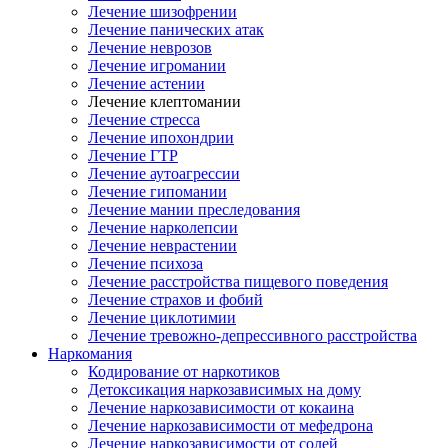
Лечение шизофрении
Лечение панических атак
Лечение неврозов
Лечение игромании
Лечение астении
Лечение клептомании
Лечение стресса
Лечение ипохондрии
Лечение ГТР
Лечение аутоагрессии
Лечение гипомании
Лечение мании преследования
Лечение нарколепсии
Лечение неврастении
Лечение психоза
Лечение расстройства пищевого поведения
Лечение страхов и фобий
Лечение циклотимии
Лечение тревожно-депрессивного расстройства
Наркомания
Кодирование от наркотиков
Детоксикация наркозависимых на дому
Лечение наркозависимости от кокаина
Лечение наркозависимости от мефедрона
Лечение наркозависимости от солей