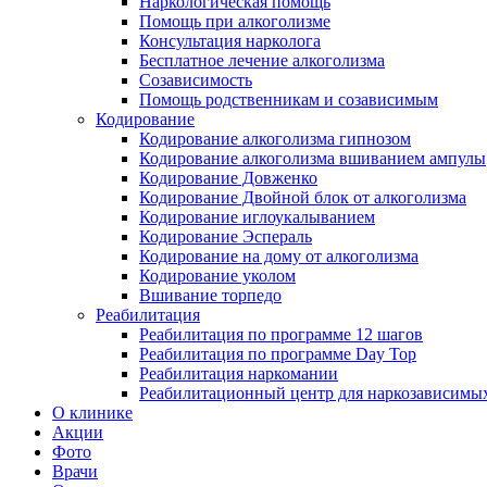
Наркологическая помощь
Помощь при алкоголизме
Консультация нарколога
Бесплатное лечение алкоголизма
Созависимость
Помощь родственникам и созависимым
Кодирование
Кодирование алкоголизма гипнозом
Кодирование алкоголизма вшиванием ампулы
Кодирование Довженко
Кодирование Двойной блок от алкоголизма
Кодирование иглоукалыванием
Кодирование Эспераль
Кодирование на дому от алкоголизма
Кодирование уколом
Вшивание торпедо
Реабилитация
Реабилитация по программе 12 шагов
Реабилитация по программе Day Top
Реабилитация наркомании
Реабилитационный центр для наркозависимых
О клинике
Акции
Фото
Врачи