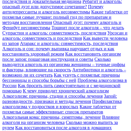
последствия и доказательная медицина
Ребагит и алкоголь:
опасный дуэт или допустимое сочетание?
Почему
антидепрессанты и алкоголь несовместимы
Какие таблетки от
похмелья самые лучшие: полный гид по препаратам и
методам восстановления
Опасный дуэт: почему алкоголь и
Фенибут несовместимы
Тошнит после алкоголя – что делать
Супрастин и алкоголь: совместимость, последствия
Урсосан и
алкоголь: совместимость и последствия
Как вывести человека
из запоя
Атаракс и алкоголь: совместимость, последствия
Алкоголь и сон: почему выпивка нарушает отдых и как
восстановить здоровый режим
Как восстановить организм
после запоя: пошаговая инструкция и советы
Сколько
выводится алкоголь из организма женщины – точные цифры
и факторы, влияющие на скорость
Антибиотики и алкоголь –
возможно ли их сочетать
Как уснуть с похмелья: причины
бессонницы и способы борьбы с ней
Проблема алкоголизма в
России
Как бросить пить самостоятельно и с медицинской
помощью
К чему приводит хронический алкоголизм
Алкоголизм: причины, стадии и способы лечения
Запой:
разновидности, признаки и методы лечения
Профилактика
алкоголизма у подростков и взрослых
Какие таблетки от
похмелья самые эффективные: список препаратов
Алкогольная кома: причины, симптомы, лечение
Влияние
алкоголя на организм человека
Сколько можно выпить за
рулем
Как восстановиться после алкоголя в домашних