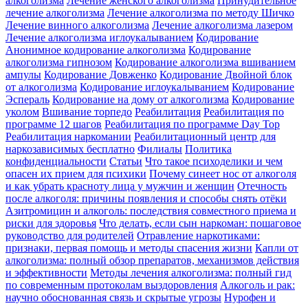
алкоголизма
Лечение женского алкоголизма
Принудительное
лечение алкоголизма
Лечение алкоголизма по методу Шичко
Лечение винного алкоголизма
Лечение алкоголизма лазером
Лечение алкоголизма иглоукалыванием
Кодирование
Анонимное кодирование алкоголизма
Кодирование
алкоголизма гипнозом
Кодирование алкоголизма вшиванием
ампулы
Кодирование Довженко
Кодирование Двойной блок
от алкоголизма
Кодирование иглоукалыванием
Кодирование
Эспераль
Кодирование на дому от алкоголизма
Кодирование
уколом
Вшивание торпедо
Реабилитация
Реабилитация по
программе 12 шагов
Реабилитация по программе Day Top
Реабилитация наркомании
Реабилитационный центр для
наркозависимых бесплатно
Филиалы
Политика
конфиденциальности
Статьи
Что такое психоделики и чем
опасен их прием для психики
Почему синеет нос от алкоголя
и как убрать красноту лица у мужчин и женщин
Отечность
после алкоголя: причины появления и способы снять отёки
Азитромицин и алкоголь: последствия совместного приема и
риски для здоровья
Что делать, если сын наркоман: пошаговое
руководство для родителей
Отравление наркотиками:
признаки, первая помощь и методы спасения жизни
Капли от
алкоголизма: полный обзор препаратов, механизмов действия
и эффективности
Методы лечения алкоголизма: полный гид
по современным протоколам выздоровления
Алкоголь и рак:
научно обоснованная связь и скрытые угрозы
Нурофен и