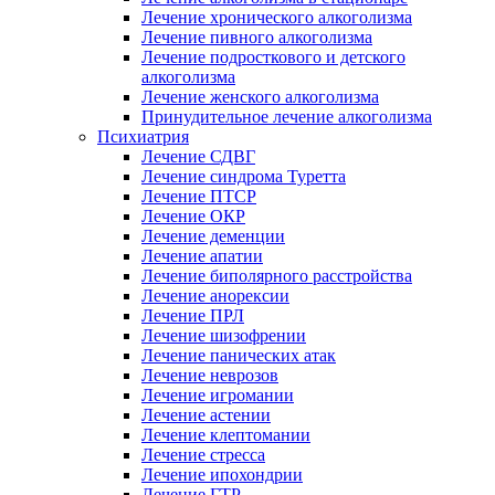
Лечение хронического алкоголизма
Лечение пивного алкоголизма
Лечение подросткового и детского
алкоголизма
Лечение женского алкоголизма
Принудительное лечение алкоголизма
Психиатрия
Лечение СДВГ
Лечение синдрома Туретта
Лечение ПТСР
Лечение ОКР
Лечение деменции
Лечение апатии
Лечение биполярного расстройства
Лечение анорексии
Лечение ПРЛ
Лечение шизофрении
Лечение панических атак
Лечение неврозов
Лечение игромании
Лечение астении
Лечение клептомании
Лечение стресса
Лечение ипохондрии
Лечение ГТР