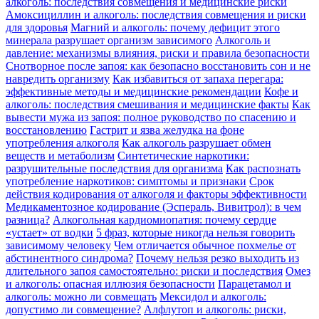
алкоголь: последствия совмещения и медицинские риски
Амоксициллин и алкоголь: последствия совмещения и риски
для здоровья
Магний и алкоголь: почему дефицит этого
минерала разрушает организм зависимого
Алкоголь и
давление: механизмы влияния, риски и правила безопасности
Снотворное после запоя: как безопасно восстановить сон и не
навредить организму
Как избавиться от запаха перегара:
эффективные методы и медицинские рекомендации
Кофе и
алкоголь: последствия смешивания и медицинские факты
Как
вывести мужа из запоя: полное руководство по спасению и
восстановлению
Гастрит и язва желудка на фоне
употребления алкоголя
Как алкоголь разрушает обмен
веществ и метаболизм
Синтетические наркотики:
разрушительные последствия для организма
Как распознать
употребление наркотиков: симптомы и признаки
Срок
действия кодирования от алкоголя и факторы эффективности
Медикаментозное кодирование (Эспераль, Вивитрол): в чем
разница?
Алкогольная кардиомиопатия: почему сердце
«устает» от водки
5 фраз, которые никогда нельзя говорить
зависимому человеку
Чем отличается обычное похмелье от
абстинентного синдрома?
Почему нельзя резко выходить из
длительного запоя самостоятельно: риски и последствия
Омез
и алкоголь: опасная иллюзия безопасности
Парацетамол и
алкоголь: можно ли совмещать
Мексидол и алкоголь:
допустимо ли совмещение?
Алфлутоп и алкоголь: риски,