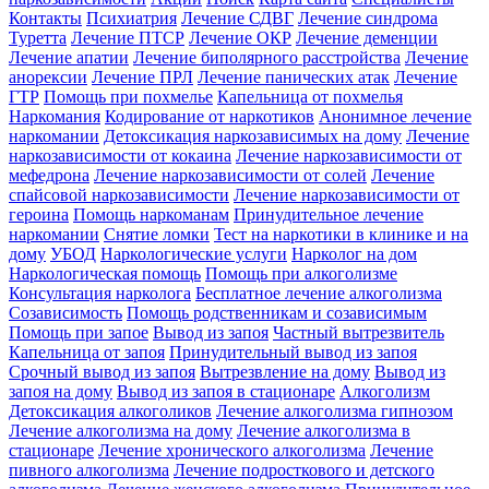
Контакты
Психиатрия
Лечение СДВГ
Лечение синдрома
Туретта
Лечение ПТСР
Лечение ОКР
Лечение деменции
Лечение апатии
Лечение биполярного расстройства
Лечение
анорексии
Лечение ПРЛ
Лечение панических атак
Лечение
ГТР
Помощь при похмелье
Капельница от похмелья
Наркомания
Кодирование от наркотиков
Анонимное лечение
наркомании
Детоксикация наркозависимых на дому
Лечение
наркозависимости от кокаина
Лечение наркозависимости от
мефедрона
Лечение наркозависимости от солей
Лечение
спайсовой наркозависимости
Лечение наркозависимости от
героина
Помощь наркоманам
Принудительное лечение
наркомании
Снятие ломки
Тест на наркотики в клинике и на
дому
УБОД
Наркологические услуги
Нарколог на дом
Наркологическая помощь
Помощь при алкоголизме
Консультация нарколога
Бесплатное лечение алкоголизма
Созависимость
Помощь родственникам и созависимым
Помощь при запое
Вывод из запоя
Частный вытрезвитель
Капельница от запоя
Принудительный вывод из запоя
Срочный вывод из запоя
Вытрезвление на дому
Вывод из
запоя на дому
Вывод из запоя в стационаре
Алкоголизм
Детоксикация алкоголиков
Лечение алкоголизма гипнозом
Лечение алкоголизма на дому
Лечение алкоголизма в
стационаре
Лечение хронического алкоголизма
Лечение
пивного алкоголизма
Лечение подросткового и детского