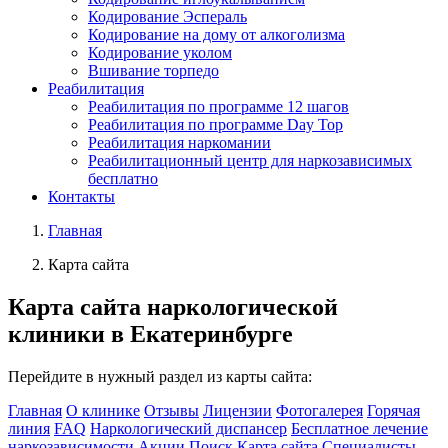
Кодирование Эспераль
Кодирование на дому от алкоголизма
Кодирование уколом
Вшивание торпедо
Реабилитация
Реабилитация по программе 12 шагов
Реабилитация по программе Day Top
Реабилитация наркомании
Реабилитационный центр для наркозависимых
бесплатно
Контакты
Главная
Карта сайта
Карта сайта
наркологической
клиники в Екатеринбурге
Перейдите в нужный раздел из карты сайта:
Главная
О клинике
Отзывы
Лицензии
Фотогалерея
Горячая
линия
FAQ
Наркологический диспансер
Бесплатное лечение
наркозависимости
Акции
Поиск
Карта сайта
Специалисты