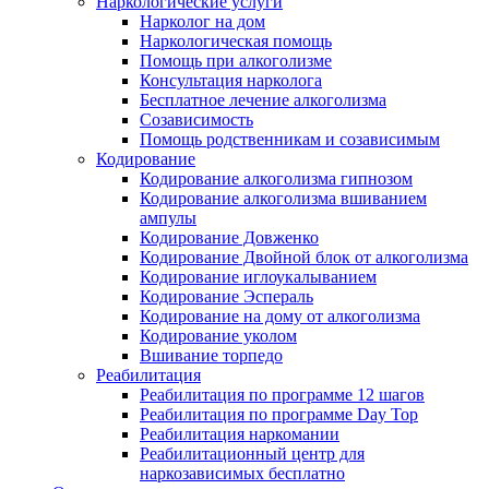
Наркологические услуги
Нарколог на дом
Наркологическая помощь
Помощь при алкоголизме
Консультация нарколога
Бесплатное лечение алкоголизма
Созависимость
Помощь родственникам и созависимым
Кодирование
Кодирование алкоголизма гипнозом
Кодирование алкоголизма вшиванием
ампулы
Кодирование Довженко
Кодирование Двойной блок от алкоголизма
Кодирование иглоукалыванием
Кодирование Эспераль
Кодирование на дому от алкоголизма
Кодирование уколом
Вшивание торпедо
Реабилитация
Реабилитация по программе 12 шагов
Реабилитация по программе Day Top
Реабилитация наркомании
Реабилитационный центр для
наркозависимых бесплатно