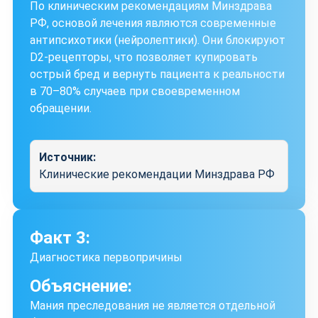
По клиническим рекомендациям Минздрава
РФ, основой лечения являются современные
антипсихотики (нейролептики). Они блокируют
D2-рецепторы, что позволяет купировать
острый бред и вернуть пациента к реальности
в 70–80% случаев при своевременном
обращении.
Источник:
Клинические рекомендации Минздрава РФ
Факт 3:
Диагностика первопричины
Объяснение:
Мания преследования не является отдельной