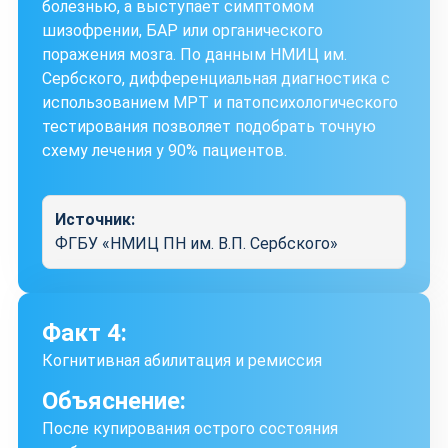
болезнью, а выступает симптомом
шизофрении, БАР или органического
поражения мозга. По данным НМИЦ им.
Сербского, дифференциальная диагностика с
использованием МРТ и патопсихологического
тестирования позволяет подобрать точную
схему лечения у 90% пациентов.
Источник:
ФГБУ «НМИЦ ПН им. В.П. Сербского»
Факт 4:
Когнитивная абилитация и ремиссия
Объяснение:
После купирования острого состояния