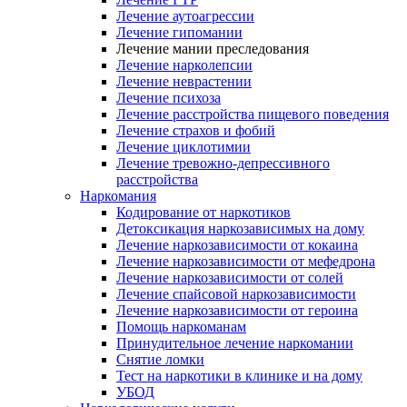
Лечение аутоагрессии
Лечение гипомании
Лечение мании преследования
Лечение нарколепсии
Лечение неврастении
Лечение психоза
Лечение расстройства пищевого поведения
Лечение страхов и фобий
Лечение циклотимии
Лечение тревожно-депрессивного
расстройства
Наркомания
Кодирование от наркотиков
Детоксикация наркозависимых на дому
Лечение наркозависимости от кокаина
Лечение наркозависимости от мефедрона
Лечение наркозависимости от солей
Лечение спайсовой наркозависимости
Лечение наркозависимости от героина
Помощь наркоманам
Принудительное лечение наркомании
Снятие ломки
Тест на наркотики в клинике и на дому
УБОД