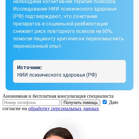
необходима когнитивная терапия психозов.
Исследования НИИ психического здоровья
(РФ) подтверждают, что сочетание
препаратов и социальной реабилитации
снижает риск повторного психоза на 60%,
помогая пациенту критически переосмыслить
перенесенный опыт.
Источник:
НИИ психического здоровья (РФ)
Анонимная и бесплатная
консультация специалиста
Даю
Получить помощь
согласие на
обработку персональных данных