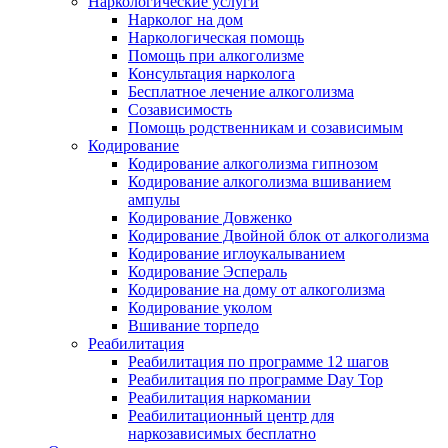
Наркологические услуги
Нарколог на дом
Наркологическая помощь
Помощь при алкоголизме
Консультация нарколога
Бесплатное лечение алкоголизма
Созависимость
Помощь родственникам и созависимым
Кодирование
Кодирование алкоголизма гипнозом
Кодирование алкоголизма вшиванием
ампулы
Кодирование Довженко
Кодирование Двойной блок от алкоголизма
Кодирование иглоукалыванием
Кодирование Эспераль
Кодирование на дому от алкоголизма
Кодирование уколом
Вшивание торпедо
Реабилитация
Реабилитация по программе 12 шагов
Реабилитация по программе Day Top
Реабилитация наркомании
Реабилитационный центр для
наркозависимых бесплатно