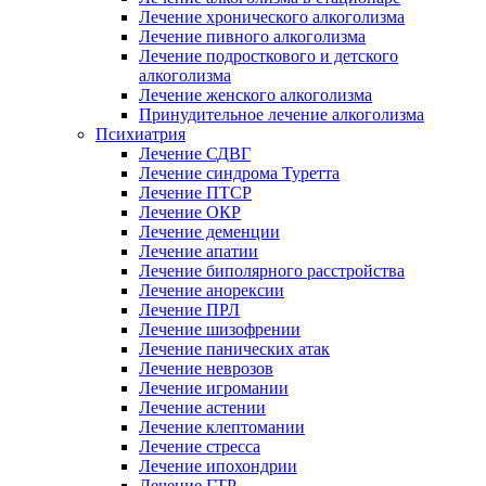
Лечение хронического алкоголизма
Лечение пивного алкоголизма
Лечение подросткового и детского
алкоголизма
Лечение женского алкоголизма
Принудительное лечение алкоголизма
Психиатрия
Лечение СДВГ
Лечение синдрома Туретта
Лечение ПТСР
Лечение ОКР
Лечение деменции
Лечение апатии
Лечение биполярного расстройства
Лечение анорексии
Лечение ПРЛ
Лечение шизофрении
Лечение панических атак
Лечение неврозов
Лечение игромании
Лечение астении
Лечение клептомании
Лечение стресса
Лечение ипохондрии
Лечение ГТР