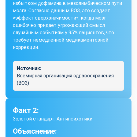
избытком дофамина в мезолимбическом пути
мозга. Согласно данным ВОЗ, это создает
«эффект сверхзначимости», когда мозг
ошибочно придает угрожающий смысл
случайным событиям у 95% пациентов, что
требует немедленной медикаментозной
коррекции.
Источник:
Всемирная организация здравоохранения
(ВОЗ)
Факт 2:
Золотой стандарт: Антипсихотики
Объяснение: