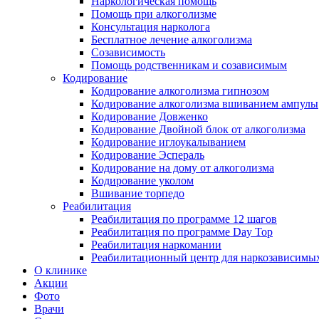
Наркологическая помощь
Помощь при алкоголизме
Консультация нарколога
Бесплатное лечение алкоголизма
Созависимость
Помощь родственникам и созависимым
Кодирование
Кодирование алкоголизма гипнозом
Кодирование алкоголизма вшиванием ампулы
Кодирование Довженко
Кодирование Двойной блок от алкоголизма
Кодирование иглоукалыванием
Кодирование Эспераль
Кодирование на дому от алкоголизма
Кодирование уколом
Вшивание торпедо
Реабилитация
Реабилитация по программе 12 шагов
Реабилитация по программе Day Top
Реабилитация наркомании
Реабилитационный центр для наркозависимых
О клинике
Акции
Фото
Врачи