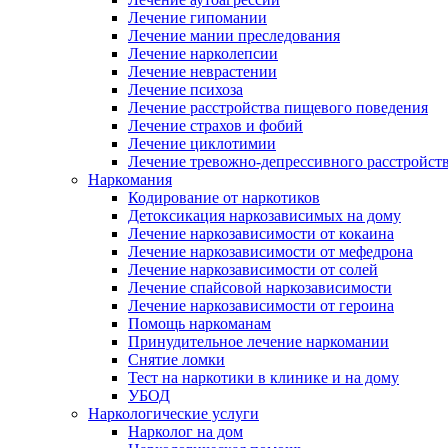
Лечение гипомании
Лечение мании преследования
Лечение нарколепсии
Лечение неврастении
Лечение психоза
Лечение расстройства пищевого поведения
Лечение страхов и фобий
Лечение циклотимии
Лечение тревожно-депрессивного расстройст
Наркомания
Кодирование от наркотиков
Детоксикация наркозависимых на дому
Лечение наркозависимости от кокаина
Лечение наркозависимости от мефедрона
Лечение наркозависимости от солей
Лечение спайсовой наркозависимости
Лечение наркозависимости от героина
Помощь наркоманам
Принудительное лечение наркомании
Снятие ломки
Тест на наркотики в клинике и на дому
УБОД
Наркологические услуги
Нарколог на дом