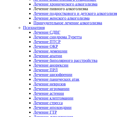
Лечение хронического алкоголизма
Лечение пивного алкоголизма
Лечение подросткового и детского алкоголиз
Лечение женского алкоголизма
Принудительное лечение алкоголизма
Психиатрия
Лечение СДВГ
Лечение синдрома Туретта
Лечение ПТСР
Лечение ОКР
Лечение деменции
Лечение апатии
Лечение биполярного расстройства
Лечение анорексии
Лечение ПРЛ
Лечение шизофрении
Лечение панических атак
Лечение неврозов
Лечение игромании
Лечение астении
Лечение клептомании
Лечение стресса
Лечение ипохондрии
Лечение ГТР
Лечение аутоагрессии