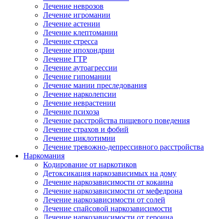
Лечение неврозов
Лечение игромании
Лечение астении
Лечение клептомании
Лечение стресса
Лечение ипохондрии
Лечение ГТР
Лечение аутоагрессии
Лечение гипомании
Лечение мании преследования
Лечение нарколепсии
Лечение неврастении
Лечение психоза
Лечение расстройства пищевого поведения
Лечение страхов и фобий
Лечение циклотимии
Лечение тревожно-депрессивного расстройства
Наркомания
Кодирование от наркотиков
Детоксикация наркозависимых на дому
Лечение наркозависимости от кокаина
Лечение наркозависимости от мефедрона
Лечение наркозависимости от солей
Лечение спайсовой наркозависимости
Лечение наркозависимости от героина